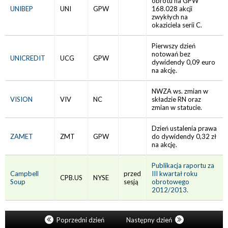
obrotu na GPW
UNIBEP
UNI
GPW
168.028 akcji
zwykłych na
okaziciela serii C.
Pierwszy dzień
notowań bez
UNICREDIT
UCG
GPW
dywidendy 0,09 euro
na akcję.
NWZA ws. zmian w
VISION
VIV
NC
składzie RN oraz
zmian w statucie.
Dzień ustalenia prawa
ZAMET
ZMT
GPW
do dywidendy 0,32 zł
na akcję.
Publikacja raportu za
Campbell
przed
III kwartał roku
CPB.US
NYSE
Soup
sesją
obrotowego
2012/2013.
Poprzedni dzień
Następny dzień