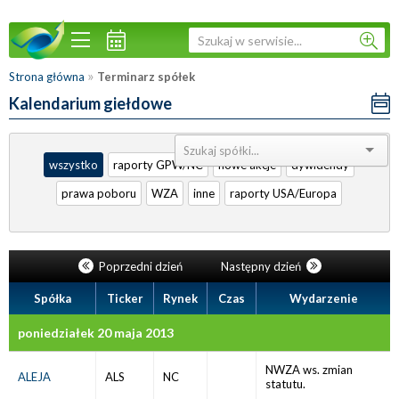
»
Strona główna
Terminarz spółek
Kalendarium giełdowe
Sortuj:
wszystko
raporty GPW/NC
nowe akcje
dywidendy
prawa poboru
WZA
inne
raporty USA/Europa
Poprzedni dzień
Następny dzień
Spółka
Ticker
Rynek
Czas
Wydarzenie
poniedziałek 20 maja 2013
NWZA ws. zmian
ALEJA
ALS
NC
statutu.