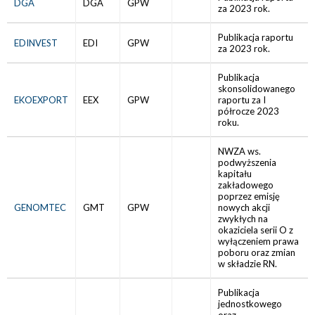
DGA
DGA
GPW
za 2023 rok.
Publikacja raportu
EDINVEST
EDI
GPW
za 2023 rok.
Publikacja
skonsolidowanego
EKOEXPORT
EEX
GPW
raportu za I
półrocze 2023
roku.
NWZA ws.
podwyższenia
kapitału
zakładowego
poprzez emisję
GENOMTEC
GMT
GPW
nowych akcji
zwykłych na
okaziciela serii O z
wyłączeniem prawa
poboru oraz zmian
w składzie RN.
Publikacja
jednostkowego