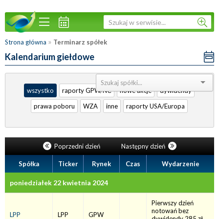
»
Strona główna
Terminarz spółek
Kalendarium giełdowe
Sortuj:
wszystko
raporty GPW/NC
nowe akcje
dywidendy
prawa poboru
WZA
inne
raporty USA/Europa
Poprzedni dzień
Następny dzień
Spółka
Ticker
Rynek
Czas
Wydarzenie
poniedziałek 22 kwietnia 2024
Pierwszy dzień
notowań bez
LPP
LPP
GPW
dywidendy 285 zł