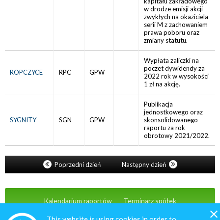
kapitału zakładowego
w drodze emisji akcji
zwykłych na okaziciela
serii M z zachowaniem
prawa poboru oraz
zmiany statutu.
Wypłata zaliczki na
poczet dywidendy za
ROPCZYCE
RPC
GPW
2022 rok w wysokości
1 zł na akcję.
Publikacja
jednostkowego oraz
SYGNITY
SGN
GPW
skonsolidowanego
raportu za rok
obrotowy 2021/2022.
Poprzedni dzień
Następny dzień
Kalendarium raportów
Terminarz spółek
Wiadomości
Oferta
Kontakt
This website is using cookies in order to