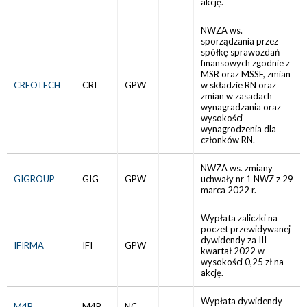
akcję.
NWZA ws.
sporządzania przez
spółkę sprawozdań
finansowych zgodnie z
MSR oraz MSSF, zmian
CREOTECH
CRI
GPW
w składzie RN oraz
zmian w zasadach
wynagradzania oraz
wysokości
wynagrodzenia dla
członków RN.
NWZA ws. zmiany
GIGROUP
GIG
GPW
uchwały nr 1 NWZ z 29
marca 2022 r.
Wypłata zaliczki na
poczet przewidywanej
dywidendy za III
IFIRMA
IFI
GPW
kwartał 2022 w
wysokości 0,25 zł na
akcję.
Wypłata dywidendy
M4B
M4B
NC