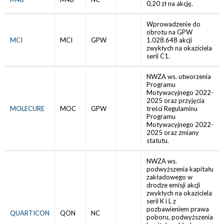
0,20 zł na akcję.
Wprowadzenie do
obrotu na GPW
MCI
MCI
GPW
1.028.648 akcji
zwykłych na okaziciela
serii C1.
NWZA ws. utworzenia
Programu
Motywacyjnego 2022-
2025 oraz przyjęcia
MOLECURE
MOC
GPW
treści Regulaminu
Programu
Motywacyjnego 2022-
2025 oraz zmiany
statutu.
NWZA ws.
podwyższenia kapitału
zakładowego w
drodze emisji akcji
zwykłych na okaziciela
serii K i L z
pozbawieniem prawa
QUARTICON
QON
NC
poboru, podwyższenia