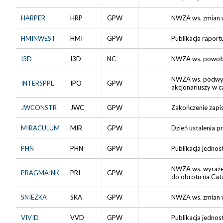
HARPER
HRP
GPW
NWZA ws. zmian w
HMINWEST
HMI
GPW
Publikacja raport
I3D
I3D
NC
NWZA ws. powoła
NWZA ws. podwyżs
INTERSPPL
IPO
GPW
akcjonariuszy w c
JWCONSTR
JWC
GPW
Zakończenie zapi
MIRACULUM
MIR
GPW
Dzień ustalenia p
PHN
PHN
GPW
Publikacja jedno
NWZA ws. wyrażeni
PRAGMAINK
PRI
GPW
do obrotu na Cata
SNIEZKA
SKA
GPW
NWZA ws. zmian w
VIVID
VVD
GPW
Publikacja jedno