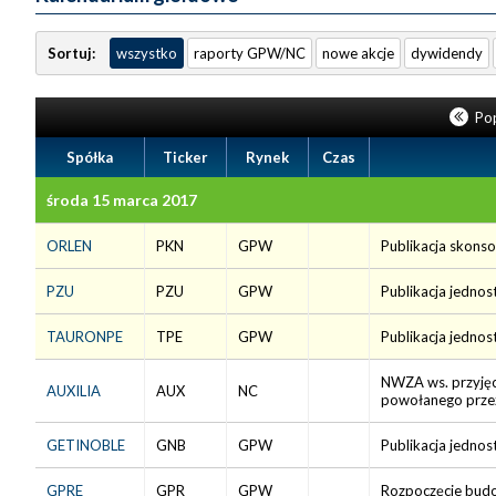
Sortuj:
wszystko
raporty GPW/NC
nowe akcje
dywidendy
Pop
Spółka
Ticker
Rynek
Czas
środa 15 marca 2017
ORLEN
PKN
GPW
Publikacja skons
PZU
PZU
GPW
Publikacja jedno
TAURONPE
TPE
GPW
Publikacja jedno
NWZA ws. przyjęcia
AUXILIA
AUX
NC
powołanego przez 
GETINOBLE
GNB
GPW
Publikacja jedno
GPRE
GPR
GPW
Rozpoczęcie budo