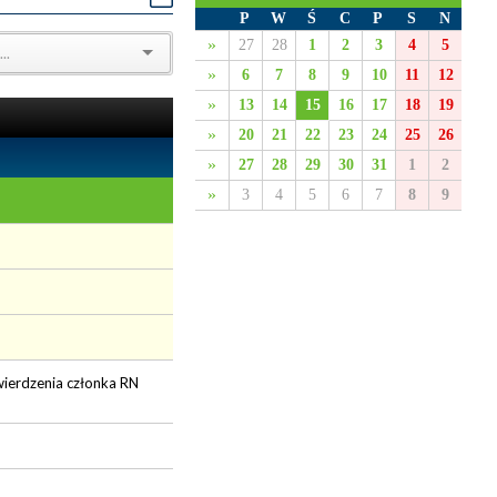
P
W
Ś
C
P
S
N
»
27
28
1
2
3
4
5
»
6
7
8
9
10
11
12
»
13
14
15
16
17
18
19
»
20
21
22
23
24
25
26
»
27
28
29
30
31
1
2
»
3
4
5
6
7
8
9
twierdzenia członka RN