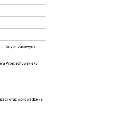
nia dotychczasowych
zefa Wojciechowskiego.
lizacji oraz wprowadzenia