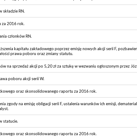
 składzie RN.
u za 2016 rok.
nia członków RN.
zenia kapitału zakładowego poprzez emisję nowych akcji serii F, pozbawie
ałości prawa poboru oraz zmiany statutu.
sów na sprzedaż akcji po 5,20 zł za sztukę w wezwaniu ogłoszonym przez Jó
rawa poboru akcji serii W.
stkowego oraz skonsolidowanego raportu za 2016 rok.
a zgody na emisję obligacji serii F, ustalenia warunków ich emisji, demateria
lyst.
 statucie.
stkowego oraz skonsolidowanego raportu za 2016 rok.