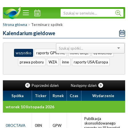
»
Strona główna
Terminarz spółek
Kalendarium giełdowe
Sortuj:
wszystko
raporty GPW/NC
nowe akcje
dywidendy
prawa poboru
WZA
inne
raporty USA/Europa
Poprzedni dzień
Następny dzień
Spółka
Ticker
Rynek
Czas
Wydarzenie
wtorek 10 listopada 2026
Publikacja
skonsolidowanego
08OCTAVA
08N
GPW
raportu za III kwartał