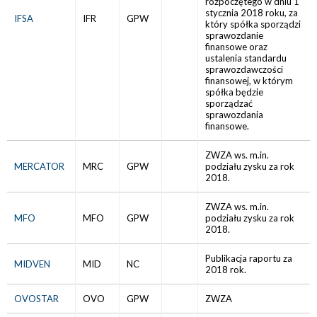
rozpoczętego w dniu 1
stycznia 2018 roku, za
IFSA
IFR
GPW
który spółka sporządzi
sprawozdanie
finansowe oraz
ustalenia standardu
sprawozdawczości
finansowej, w którym
spółka będzie
sporządzać
sprawozdania
finansowe.
ZWZA ws. m.in.
MERCATOR
MRC
GPW
podziału zysku za rok
2018.
ZWZA ws. m.in.
MFO
MFO
GPW
podziału zysku za rok
2018.
Publikacja raportu za
MIDVEN
MID
NC
2018 rok.
OVOSTAR
OVO
GPW
ZWZA