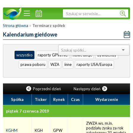
»
Strona główna
Terminarz spółek
Kalendarium giełdowe
Sortuj:
wszystko
raporty GPW/NC
nowe akcje
dywidendy
prawa poboru
WZA
inne
raporty USA/Europa
Poprzedni dzień
Następny dzień
Spółka
Ticker
Rynek
Czas
Wydarzenie
piątek 7 czerwca 2019
ZWZA ws. m.in.
podziału zysku za rok
KGHM
KGH
GPW
zakończony 31 grudnia