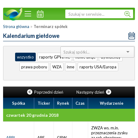
»
Strona główna
Terminarz spółek
Kalendarium giełdowe
Sortuj:
wszystko
raporty GPW/NC
nowe akcje
dywidendy
prawa poboru
WZA
inne
raporty USA/Europa
Poprzedni dzień
Następny dzień
Spółka
Ticker
Rynek
Czas
Wydarzenie
czwartek 20 grudnia 2018
ZWZA ws. m.in.
przeznaczenia zysku
ABPL
ABE
GPW
za rok obrotowy