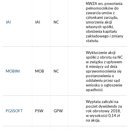
NWZA ws. powołania
pełnomocników do
zawarcia umów z
członkami zarządu,
IAI
IAI
NC
umorzenia akcji
własnych spółki,
obniżenia kapitału
zakładowego i zmiany
statutu.
Wykluczenie akcji
spółki z obrotu na NC
w związku z upływem
6 miesięcy od dnia
MOBINI
MOB
NC
uprawomocnienia się
postanowienia o
oddaleniu przez sąd
wniosku o ogłoszenie
upadłości.
Wypłata zaliczki na
poczet dywidendy za
PGSSOFT
PSW
GPW
rok obrotowy 2018,
w wysokości 0,14 zł
na akcję.