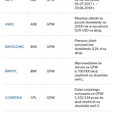
01.07.2017 r. –
30.06.2018 r.
Wypłata zaliczki na
poczet dywidendy za
ASBIS
ASB
GPW
2018 rok w wysokości
0,05 USD na akcję.
Pierwszy dzień
notowań bez
BAHOLDING
BAH
GPW
dywidendy 0,26 zł na
akcję.
Wprowadzenie do
obrotu na GPW
BNPPPL
BNP
GPW
6.700.000 akcji
zwykłych na okaziciela
serii L.
Dzień ostatniego
notowania na GPW
COMPERIA
CPL
GPW
1.333.334 praw do
akcji zwykłych na
okaziciela serii G.