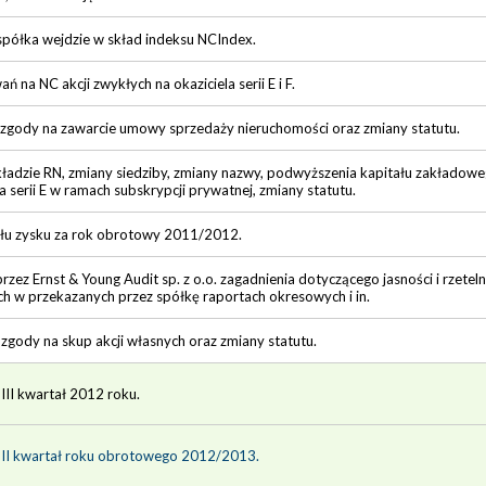
 spółka wejdzie w skład indeksu NCIndex.
 na NC akcji zwykłych na okaziciela serii E i F.
zgody na zawarcie umowy sprzedaży nieruchomości oraz zmiany statutu.
adzie RN, zmiany siedziby, zmiany nazwy, podwyższenia kapitału zakładoweg
a serii E w ramach subskrypcji prywatnej, zmiany statutu.
ału zysku za rok obrotowy 2011/2012.
zez Ernst & Young Audit sp. z o.o. zagadnienia dotyczącego jasności i rzete
h w przekazanych przez spółkę raportach okresowych i in.
gody na skup akcji własnych oraz zmiany statutu.
 III kwartał 2012 roku.
a II kwartał roku obrotowego 2012/2013.