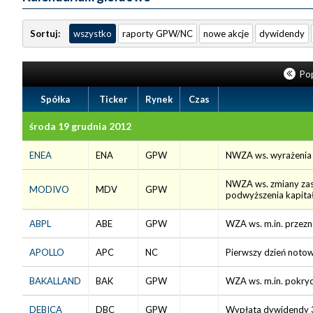
Sortuj:
wszystko
raporty GPW/NC
nowe akcje
dywidendy
Pop
Spółka
Ticker
Rynek
Czas
środa 19 grudnia 2012
ENEA
ENA
GPW
NWZA ws. wyrażenia z
NWZA ws. zmiany zas
MODIVO
MDV
GPW
podwyższenia kapitał
ABPL
ABE
GPW
WZA ws. m.in. przezn
APOLLO
APC
NC
Pierwszy dzień notowa
BAKALLAND
BAK
GPW
WZA ws. m.in. pokryc
DEBICA
DBC
GPW
Wypłata dywidendy 3,