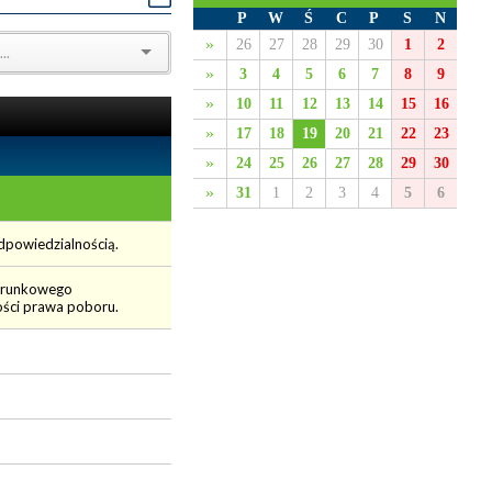
P
W
Ś
C
P
S
N
»
26
27
28
29
30
1
2
»
3
4
5
6
7
8
9
»
10
11
12
13
14
15
16
»
17
18
19
20
21
22
23
»
24
25
26
27
28
29
30
»
31
1
2
3
4
5
6
dpowiedzialnością.
warunkowego
ości prawa poboru.