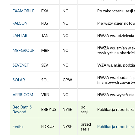
EXAMOBILE
EXA
NC
Po zakończeniu sesji
FALCON
FLG
NC
Pierwszy dzień notowań
JANTAR
JAN
NC
NWZA ws. udzielenia 
NWZA ws. zmian w skł
MBFGROUP
MBF
NC
zwykłych na okaziciel
SEVENET
SEV
NC
WZA ws. m.in. podzi
NWZA ws. zbadania pr
SOLAR
SOL
GPW
finansowych zawartyc
VERBICOM
VRB
NC
NWZA ws. wyrażenia z
Bed Bath &
po
BBBY.US
NYSE
Publikacja raportu za
Beyond
sesji
przed
FedEx
FDX.US
NYSE
Publikacja raportu z
sesją