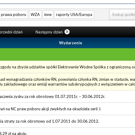
prawa poboru
WZA
inne
raporty USA/Europa
rzedni dzień
Następny dzień
Wydarzenie
gody na zbycie udziałów spółki Elektrownie Wodne Spółka z ograniczoną o
ad wynagradzania członków RN, powołania członka RN, zmian w statucie, 
u zakładowego oraz emisji warrantów subskrypcyjnych z wyłączeniem w cał
aczenia zysku za rok obrotowy 01.07.2011r. – 30.06.2012r.
ń na NC praw poboru akcji zwykłych na okaziciela serii J.
ia straty za rok obrotowy od 1.07.2011 do 30.06.2012.
29 zł na akcję.