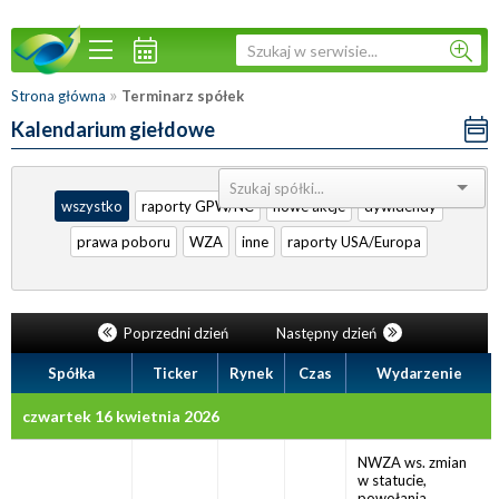
»
Strona główna
Terminarz spółek
Kalendarium giełdowe
Sortuj:
wszystko
raporty GPW/NC
nowe akcje
dywidendy
prawa poboru
WZA
inne
raporty USA/Europa
Poprzedni dzień
Następny dzień
Spółka
Ticker
Rynek
Czas
Wydarzenie
czwartek 16 kwietnia 2026
NWZA ws. zmian
w statucie,
powołania