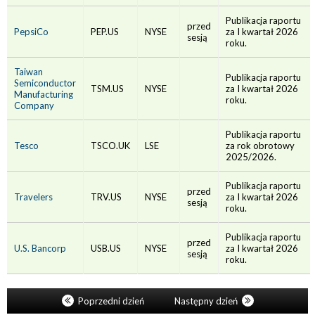
Publikacja raportu
przed
PepsiCo
PEP.US
NYSE
za I kwartał 2026
sesją
roku.
Taiwan
Publikacja raportu
Semiconductor
TSM.US
NYSE
za I kwartał 2026
Manufacturing
roku.
Company
Publikacja raportu
Tesco
TSCO.UK
LSE
za rok obrotowy
2025/2026.
Publikacja raportu
przed
Travelers
TRV.US
NYSE
za I kwartał 2026
sesją
roku.
Publikacja raportu
przed
U.S. Bancorp
USB.US
NYSE
za I kwartał 2026
sesją
roku.
Poprzedni dzień
Następny dzień