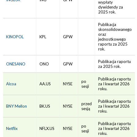
wypłaty
dywidendy za
2025 rok.
Publikacja
skonsolidowanego
oraz
KINOPOL
KPL
GPW
jednostkowego
raportu za 2025
rok.
Publikacja raportu
ONESANO
ONO
GPW
za 2025 rok.
Publikacja raportu
po
Alcoa
AA.US
NYSE
za I kwartał 2026
sesji
roku.
Publikacja raportu
przed
BNY Mellon
BK.US
NYSE
za I kwartał 2026
sesją
roku.
Publikacja raportu
po
Netflix
NFLX.US
NYSE
za I kwartał 2026
sesji
roku.