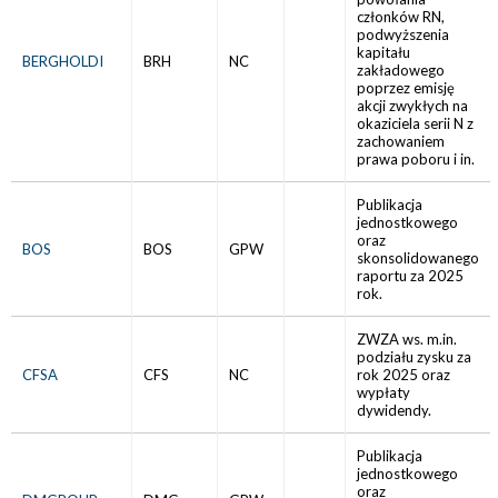
członków RN,
podwyższenia
kapitału
BERGHOLDI
BRH
NC
zakładowego
poprzez emisję
akcji zwykłych na
okaziciela serii N z
zachowaniem
prawa poboru i in.
Publikacja
jednostkowego
oraz
BOS
BOS
GPW
skonsolidowanego
raportu za 2025
rok.
ZWZA ws. m.in.
podziału zysku za
CFSA
CFS
NC
rok 2025 oraz
wypłaty
dywidendy.
Publikacja
jednostkowego
oraz