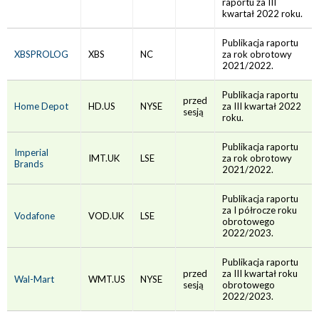
raportu za III
kwartał 2022 roku.
Publikacja raportu
XBSPROLOG
XBS
NC
za rok obrotowy
2021/2022.
Publikacja raportu
przed
Home Depot
HD.US
NYSE
za III kwartał 2022
sesją
roku.
Publikacja raportu
Imperial
IMT.UK
LSE
za rok obrotowy
Brands
2021/2022.
Publikacja raportu
za I półrocze roku
Vodafone
VOD.UK
LSE
obrotowego
2022/2023.
Publikacja raportu
przed
za III kwartał roku
Wal-Mart
WMT.US
NYSE
sesją
obrotowego
2022/2023.