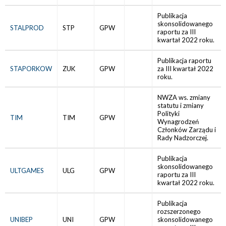
Publikacja
skonsolidowanego
STALPROD
STP
GPW
raportu za III
kwartał 2022 roku.
Publikacja raportu
STAPORKOW
ZUK
GPW
za III kwartał 2022
roku.
NWZA ws. zmiany
statutu i zmiany
Polityki
TIM
TIM
GPW
Wynagrodzeń
Członków Zarządu i
Rady Nadzorczej.
Publikacja
skonsolidowanego
ULTGAMES
ULG
GPW
raportu za III
kwartał 2022 roku.
Publikacja
rozszerzonego
UNIBEP
UNI
GPW
skonsolidowanego