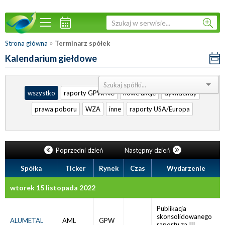
»
Strona główna
Terminarz spółek
Kalendarium giełdowe
Sortuj:
wszystko
raporty GPW/NC
nowe akcje
dywidendy
prawa poboru
WZA
inne
raporty USA/Europa
Poprzedni dzień
Następny dzień
Spółka
Ticker
Rynek
Czas
Wydarzenie
wtorek 15 listopada 2022
Publikacja
skonsolidowanego
ALUMETAL
AML
GPW
raportu za III