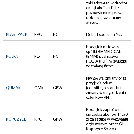
zakładowego w drodze
emisji akcji serii H z
pozbawieniem prawa
poboru oraz zmiany
statutu.
PLASTPACK
PPC
NC
Debiut spółki na NC.
Początek notowań
spółki BMMEDICAL
POLFA
PLF
NC
(BMM) pod nazwą
POLFA (PLF), w związku
ze zmianą firmy.
NWZA ws. zmiany oraz
przyjęcia tekstu
QUMAK
QMK
GPW
jednolitego statutu i
zmiany wynagrodzenia
członków RN.
Początek zapisów na
sprzedaż akcji po 14,50
ROPCZYCE
RPC
GPW
zł za sztukę w wezwaniu
ogłoszonym przez GI
Ropczyce Sp z o.o.