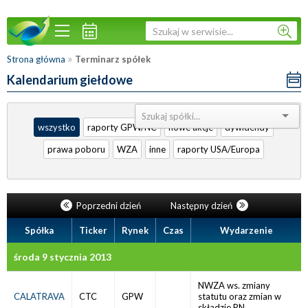
»
Strona główna
Terminarz spółek
Kalendarium giełdowe
Sortuj:
wszystko
raporty GPW/NC
nowe akcje
dywidendy
prawa poboru
WZA
inne
raporty USA/Europa
Poprzedni dzień
Następny dzień
Spółka
Ticker
Rynek
Czas
Wydarzenie
środa 9 stycznia 2013
NWZA ws. zmiany
CALATRAVA
CTC
GPW
statutu oraz zmian w
składzie RN.