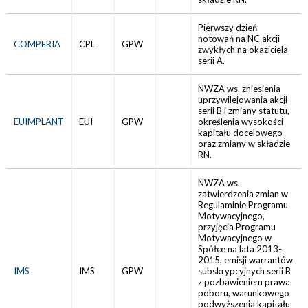
Pierwszy dzień
notowań na NC akcji
COMPERIA
CPL
GPW
zwykłych na okaziciela
serii A.
NWZA ws. zniesienia
uprzywilejowania akcji
serii B i zmiany statutu,
EUIMPLANT
EUI
GPW
określenia wysokości
kapitału docelowego
oraz zmiany w składzie
RN.
NWZA ws.
zatwierdzenia zmian w
Regulaminie Programu
Motywacyjnego,
przyjęcia Programu
Motywacyjnego w
Spółce na lata 2013-
2015, emisji warrantów
IMS
IMS
GPW
subskrypcyjnych serii B
z pozbawieniem prawa
poboru, warunkowego
podwyższenia kapitału