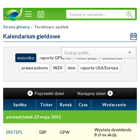
»
Strona główna
Terminarz spółek
Kalendarium giełdowe
Sortuj:
wszystko
raporty GPW/NC
nowe akcje
dywidendy
prawa poboru
WZA
inne
raporty USA/Europa
Poprzedni dzień
Następny dzień
Spółka
Ticker
Rynek
Czas
Wydarzenie
poniedziałek 23 maja 2011
Wypłata dywidendy
ERSTEPL
EBP
GPW
8 zł na akcję.