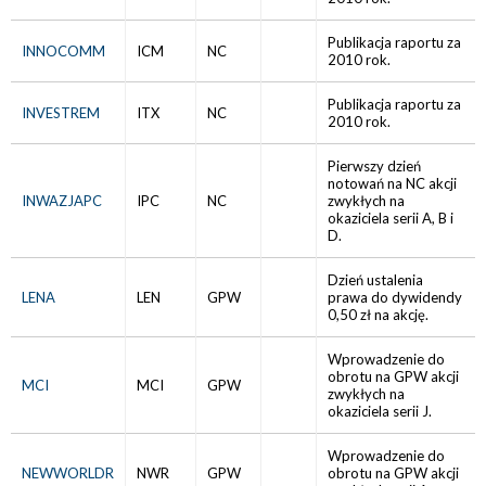
Publikacja raportu za
INNOCOMM
ICM
NC
2010 rok.
Publikacja raportu za
INVESTREM
ITX
NC
2010 rok.
Pierwszy dzień
notowań na NC akcji
INWAZJAPC
IPC
NC
zwykłych na
okaziciela serii A, B i
D.
Dzień ustalenia
LENA
LEN
GPW
prawa do dywidendy
0,50 zł na akcję.
Wprowadzenie do
obrotu na GPW akcji
MCI
MCI
GPW
zwykłych na
okaziciela serii J.
Wprowadzenie do
NEWWORLDR
NWR
GPW
obrotu na GPW akcji