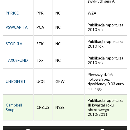
zwykłych serii A.
PPRICE
PPR
NC
WZA
Publikacja raportu za
PSWCAPITA
PCA
NC
2010 rok.
Publikacja raportu za
STOPKLA
STK
NC
2010 rok.
Publikacja raportu za
TAXUSFUND
TXF
NC
2010 rok.
Pierwszy dzień
notowań bez
UNICREDIT
UCG
GPW
dywidendy 0,03 euro
na akcję.
Publikacja raportu za
Campbell
III kwartał roku
CPB.US
NYSE
Soup
obrotowego
2010/2011.