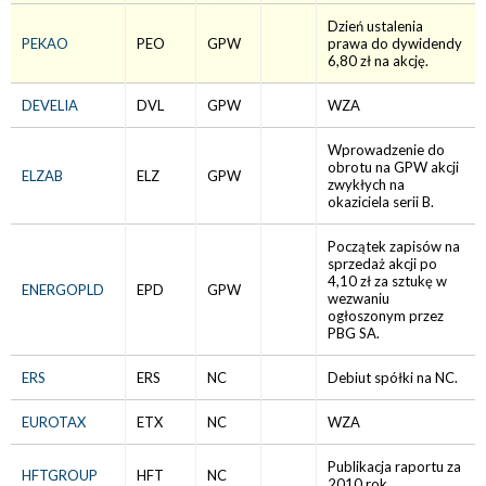
Dzień ustalenia
PEKAO
PEO
GPW
prawa do dywidendy
6,80 zł na akcję.
DEVELIA
DVL
GPW
WZA
Wprowadzenie do
obrotu na GPW akcji
ELZAB
ELZ
GPW
zwykłych na
okaziciela serii B.
Początek zapisów na
sprzedaż akcji po
4,10 zł za sztukę w
ENERGOPLD
EPD
GPW
wezwaniu
ogłoszonym przez
PBG SA.
ERS
ERS
NC
Debiut spółki na NC.
EUROTAX
ETX
NC
WZA
Publikacja raportu za
HFTGROUP
HFT
NC
2010 rok.