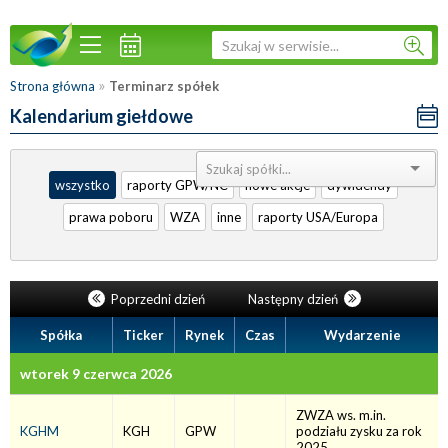
»
Strona główna
Terminarz spółek
Kalendarium giełdowe
Sortuj:
wszystko
raporty GPW/NC
nowe akcje
dywidendy
prawa poboru
WZA
inne
raporty USA/Europa
Poprzedni dzień
Następny dzień
Spółka
Ticker
Rynek
Czas
Wydarzenie
wtorek 9 czerwca 2026
ZWZA ws. m.in.
KGHM
KGH
GPW
podziału zysku za rok
2025.