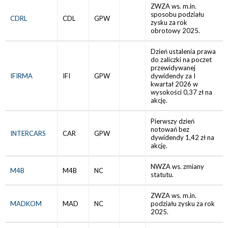
ZWZA ws. m.in.
sposobu podziału
CDRL
CDL
GPW
zysku za rok
obrotowy 2025.
Dzień ustalenia prawa
do zaliczki na poczet
przewidywanej
IFIRMA
IFI
GPW
dywidendy za I
kwartał 2026 w
wysokości 0,37 zł na
akcję.
Pierwszy dzień
notowań bez
INTERCARS
CAR
GPW
dywidendy 1,42 zł na
akcję.
NWZA ws. zmiany
M4B
M4B
NC
statutu.
ZWZA ws. m.in.
MADKOM
MAD
NC
podziału zysku za rok
2025.