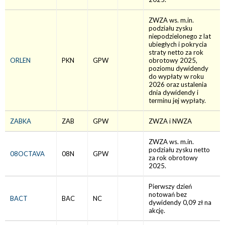
ZWZA ws. m.in.
podziału zysku
niepodzielonego z lat
ubiegłych i pokrycia
straty netto za rok
ORLEN
PKN
GPW
obrotowy 2025,
poziomu dywidendy
do wypłaty w roku
2026 oraz ustalenia
dnia dywidendy i
terminu jej wypłaty.
ZABKA
ZAB
GPW
ZWZA i NWZA
ZWZA ws. m.in.
podziału zysku netto
08OCTAVA
08N
GPW
za rok obrotowy
2025.
Pierwszy dzień
notowań bez
BACT
BAC
NC
dywidendy 0,09 zł na
akcję.