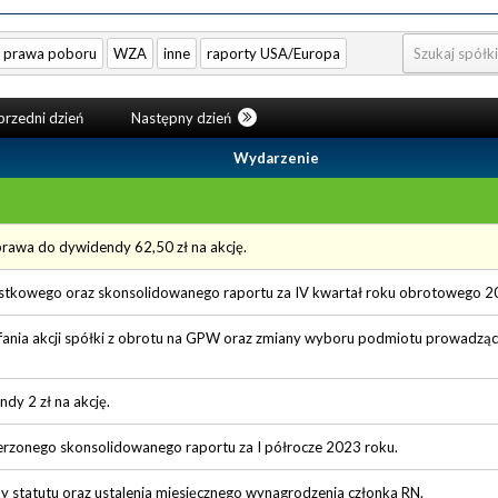
prawa poboru
WZA
inne
raporty USA/Europa
rzedni dzień
Następny dzień
Wydarzenie
prawa do dywidendy 62,50 zł na akcję.
ostkowego oraz skonsolidowanego raportu za IV kwartał roku obrotowego 
nia akcji spółki z obrotu na GPW oraz zmiany wyboru podmiotu prowadzące
dy 2 zł na akcję.
zerzonego skonsolidowanego raportu za I półrocze 2023 roku.
 statutu oraz ustalenia miesięcznego wynagrodzenia członka RN.