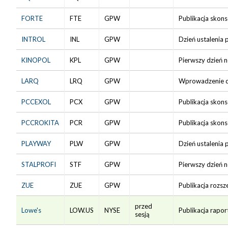
FORTE
FTE
GPW
Publikacja skon
INTROL
INL
GPW
Dzień ustalenia 
KINOPOL
KPL
GPW
Pierwszy dzień 
LARQ
LRQ
GPW
Wprowadzenie do
PCCEXOL
PCX
GPW
Publikacja skon
PCCROKITA
PCR
GPW
Publikacja skon
PLAYWAY
PLW
GPW
Dzień ustalenia 
STALPROFI
STF
GPW
Pierwszy dzień 
ZUE
ZUE
GPW
Publikacja rozs
przed
Lowe's
LOW.US
NYSE
Publikacja rapor
sesją