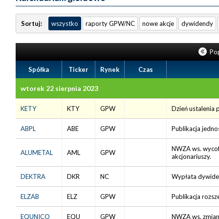
Sortuj:
wszystko
raporty GPW/NC
nowe akcje
dywidendy
Pop
Spółka
Ticker
Rynek
Czas
wtorek 22 sierpnia 2023
KETY
KTY
GPW
Dzień ustalenia 
ABPL
ABE
GPW
Publikacja jedn
NWZA ws. wycofa
ALUMETAL
AML
GPW
akcjonariuszy.
DEKTRA
DKR
NC
Wypłata dywiden
ELZAB
ELZ
GPW
Publikacja rozs
EQUNICO
EQU
GPW
NWZA ws. zmiany