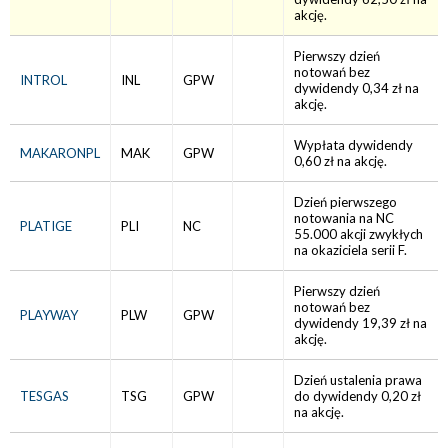
akcję.
Pierwszy dzień
notowań bez
INTROL
INL
GPW
dywidendy 0,34 zł na
akcję.
Wypłata dywidendy
MAKARONPL
MAK
GPW
0,60 zł na akcję.
Dzień pierwszego
notowania na NC
PLATIGE
PLI
NC
55.000 akcji zwykłych
na okaziciela serii F.
Pierwszy dzień
notowań bez
PLAYWAY
PLW
GPW
dywidendy 19,39 zł na
akcję.
Dzień ustalenia prawa
TESGAS
TSG
GPW
do dywidendy 0,20 zł
na akcję.