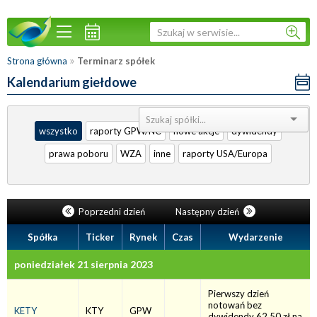
»
Strona główna
Terminarz spółek
Kalendarium giełdowe
Sortuj:
wszystko
raporty GPW/NC
nowe akcje
dywidendy
prawa poboru
WZA
inne
raporty USA/Europa
Poprzedni dzień
Następny dzień
Spółka
Ticker
Rynek
Czas
Wydarzenie
poniedziałek 21 sierpnia 2023
Pierwszy dzień
notowań bez
KETY
KTY
GPW
dywidendy 62,50 zł na