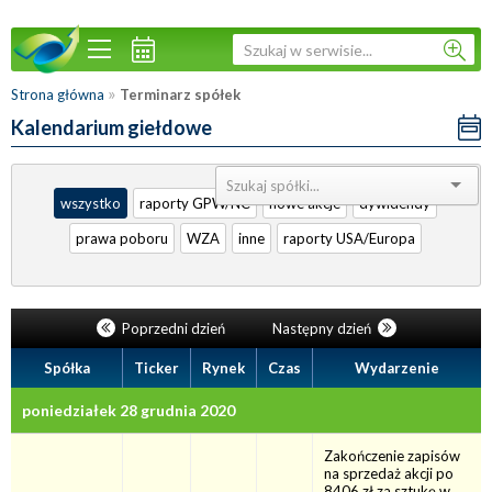
»
Strona główna
Terminarz spółek
Kalendarium giełdowe
Sortuj:
wszystko
raporty GPW/NC
nowe akcje
dywidendy
prawa poboru
WZA
inne
raporty USA/Europa
Poprzedni dzień
Następny dzień
Spółka
Ticker
Rynek
Czas
Wydarzenie
poniedziałek 28 grudnia 2020
Zakończenie zapisów
na sprzedaż akcji po
8406 zł za sztukę w