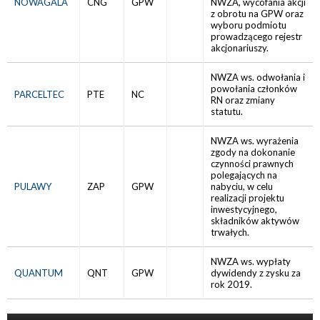
NOWAGALA
CNG
GPW
NWZA, wycofania akcji
z obrotu na GPW oraz
wyboru podmiotu
prowadzącego rejestr
akcjonariuszy.
NWZA ws. odwołania i
powołania członków
PARCELTEC
PTE
NC
RN oraz zmiany
statutu.
NWZA ws. wyrażenia
zgody na dokonanie
czynności prawnych
polegających na
PULAWY
ZAP
GPW
nabyciu, w celu
realizacji projektu
inwestycyjnego,
składników aktywów
trwałych.
NWZA ws. wypłaty
QUANTUM
QNT
GPW
dywidendy z zysku za
rok 2019.