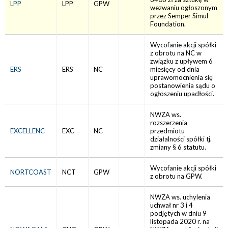
LPP
LPP
GPW
wezwaniu ogłoszonym
przez Semper Simul
Foundation.
Wycofanie akcji spółki
z obrotu na NC w
związku z upływem 6
ERS
ERS
NC
miesięcy od dnia
uprawomocnienia się
postanowienia sądu o
ogłoszeniu upadłości.
NWZA ws.
rozszerzenia
EXCELLENC
EXC
NC
przedmiotu
działalności spółki tj.
zmiany § 6 statutu.
Wycofanie akcji spółki
NORTCOAST
NCT
GPW
z obrotu na GPW.
NWZA ws. uchylenia
uchwał nr 3 i 4
podjętych w dniu 9
listopada 2020 r. na