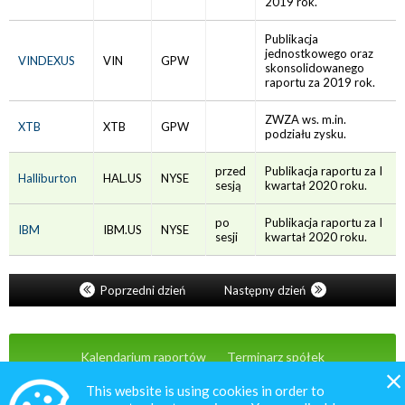
2019 rok.
Publikacja
jednostkowego oraz
VINDEXUS
VIN
GPW
skonsolidowanego
raportu za 2019 rok.
ZWZA ws. m.in.
XTB
XTB
GPW
podziału zysku.
przed
Publikacja raportu za I
Halliburton
HAL.US
NYSE
sesją
kwartał 2020 roku.
po
Publikacja raportu za I
IBM
IBM.US
NYSE
sesji
kwartał 2020 roku.
Poprzedni dzień
Następny dzień
Kalendarium raportów
Terminarz spółek
Wiadomości
Oferta
Kontakt
This website is using cookies in order to