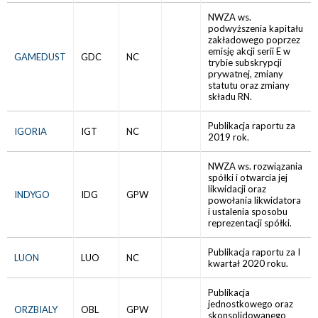
NWZA ws.
podwyższenia kapitału
zakładowego poprzez
emisję akcji serii E w
GAMEDUST
GDC
NC
trybie subskrypcji
prywatnej, zmiany
statutu oraz zmiany
składu RN.
Publikacja raportu za
IGORIA
IGT
NC
2019 rok.
NWZA ws. rozwiązania
spółki i otwarcia jej
likwidacji oraz
INDYGO
IDG
GPW
powołania likwidatora
i ustalenia sposobu
reprezentacji spółki.
Publikacja raportu za I
LUON
LUO
NC
kwartał 2020 roku.
Publikacja
jednostkowego oraz
ORZBIALY
OBL
GPW
skonsolidowanego