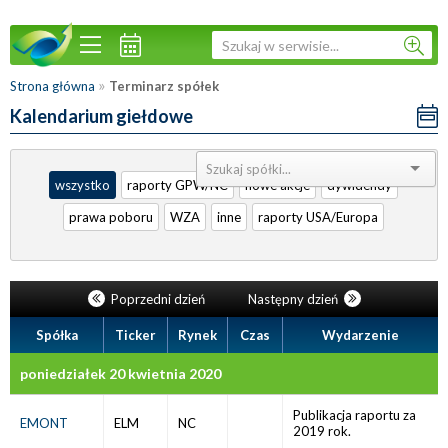
»
Strona główna
Terminarz spółek
Kalendarium giełdowe
Sortuj:
wszystko
raporty GPW/NC
nowe akcje
dywidendy
prawa poboru
WZA
inne
raporty USA/Europa
Poprzedni dzień
Następny dzień
Spółka
Ticker
Rynek
Czas
Wydarzenie
poniedziałek 20 kwietnia 2020
Publikacja raportu za
EMONT
ELM
NC
2019 rok.