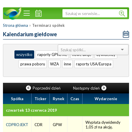
»
Strona główna
Terminarz spółek
Kalendarium giełdowe
Sortuj:
wszystko
raporty GPW/NC
nowe akcje
dywidendy
prawa poboru
WZA
inne
raporty USA/Europa
Poprzedni dzień
Następny dzień
Spółka
Ticker
Rynek
Czas
Wydarzenie
czwartek 13 czerwca 2019
Wypłata dywidendy
CDPROJEKT
CDR
GPW
1,05 zł na akcję.