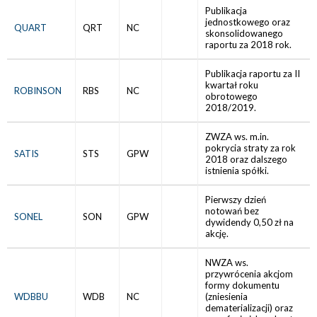
Publikacja
jednostkowego oraz
QUART
QRT
NC
skonsolidowanego
raportu za 2018 rok.
Publikacja raportu za II
kwartał roku
ROBINSON
RBS
NC
obrotowego
2018/2019.
ZWZA ws. m.in.
pokrycia straty za rok
SATIS
STS
GPW
2018 oraz dalszego
istnienia spółki.
Pierwszy dzień
notowań bez
SONEL
SON
GPW
dywidendy 0,50 zł na
akcję.
NWZA ws.
przywrócenia akcjom
formy dokumentu
WDBBU
WDB
NC
(zniesienia
dematerializacji) oraz