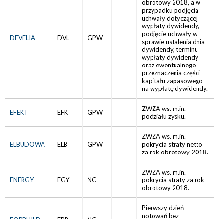
obrotowy 2018, a w
przypadku podjęcia
uchwały dotyczącej
wypłaty dywidendy,
podjęcie uchwały w
DEVELIA
DVL
GPW
sprawie ustalenia dnia
dywidendy, terminu
wypłaty dywidendy
oraz ewentualnego
przeznaczenia części
kapitału zapasowego
na wypłatę dywidendy.
ZWZA ws. m.in.
EFEKT
EFK
GPW
podziału zysku.
ZWZA ws. m.in.
ELBUDOWA
ELB
GPW
pokrycia straty netto
za rok obrotowy 2018.
ZWZA ws. m.in.
ENERGY
EGY
NC
pokrycia straty za rok
obrotowy 2018.
Pierwszy dzień
notowań bez