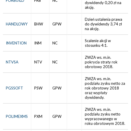
FORBUILD
FRB
NC
dywidendy 0,20 zł na
akcję.
Dzień ustalenia prawa
HANDLOWY
BHW
GPW
do dywidendy 3,74 zł
na akcję.
Scalenie akcji w
INVENTION
INM
NC
stosunku 4:1.
ZWZA ws. m.in.
NTVSA
NTV
NC
pokrycia straty rok
obrotowy 2018.
ZWZA ws. m.in.
podziału zysku netto za
PGSSOFT
PSW
GPW
rok obrotowy 2018
oraz wypłaty
dywidendy.
ZWZA ws. m.in.
podziału zysku netto
POLIMEXMS
PXM
GPW
wypracowanego w
roku obrotowym 2018.