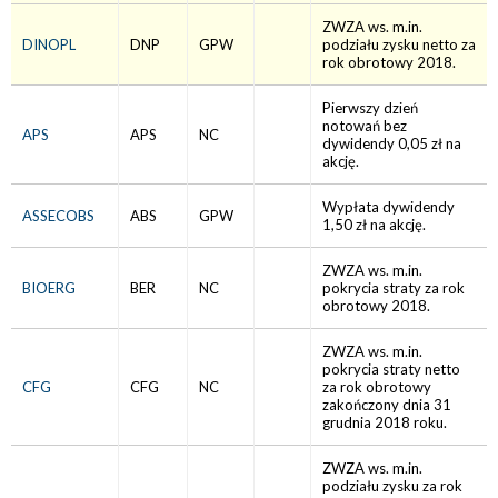
ZWZA ws. m.in.
DINOPL
DNP
GPW
podziału zysku netto za
rok obrotowy 2018.
Pierwszy dzień
notowań bez
APS
APS
NC
dywidendy 0,05 zł na
akcję.
Wypłata dywidendy
ASSECOBS
ABS
GPW
1,50 zł na akcję.
ZWZA ws. m.in.
BIOERG
BER
NC
pokrycia straty za rok
obrotowy 2018.
ZWZA ws. m.in.
pokrycia straty netto
CFG
CFG
NC
za rok obrotowy
zakończony dnia 31
grudnia 2018 roku.
ZWZA ws. m.in.
podziału zysku za rok