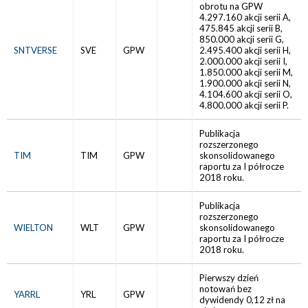
obrotu na GPW
4.297.160 akcji serii A,
475.845 akcji serii B,
850.000 akcji serii G,
SNTVERSE
SVE
GPW
2.495.400 akcji serii H,
2.000.000 akcji serii I,
1.850.000 akcji serii M,
1.900.000 akcji serii N,
4.104.600 akcji serii O,
4.800.000 akcji serii P.
Publikacja
rozszerzonego
TIM
TIM
GPW
skonsolidowanego
raportu za I półrocze
2018 roku.
Publikacja
rozszerzonego
WIELTON
WLT
GPW
skonsolidowanego
raportu za I półrocze
2018 roku.
Pierwszy dzień
notowań bez
YARRL
YRL
GPW
dywidendy 0,12 zł na