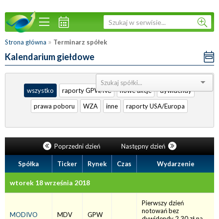
»
Strona główna
Terminarz spółek
Kalendarium giełdowe
Sortuj:
wszystko
raporty GPW/NC
nowe akcje
dywidendy
prawa poboru
WZA
inne
raporty USA/Europa
Poprzedni dzień
Następny dzień
Spółka
Ticker
Rynek
Czas
Wydarzenie
wtorek 18 września 2018
Pierwszy dzień
notowań bez
MODIVO
MDV
GPW
dywidendy 2,30 zł na