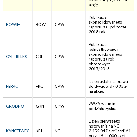
akcję.
Publikacja
skonsolidowanego
BOWIM
BOW
GPW
raportu za I półrocze
2018 roku.
Publikacja
jednostkowego i
skonsolidowanego
CYBERFLKS
CBF
GPW
raportu za rok
obrotowych
2017/2018.
Dzień ustalenia prawa
FERRO
FRO
GPW
do dywidendy 0,35 zł
na akcję.
ZWZA ws. m.in.
GRODNO
GRN
GPW
podziału zysku.
Dzień pierwszego
notowania na NC
KANCELWEC
KPI
NC
2.455.047 akcji serii A1
oraz 4.941.000 akcji