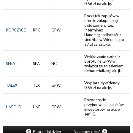
0,56 zł na akcję.
Początek zapisów w
ofercie zakupu akcji
ogłoszonej przez
ROPCZYCE
RPC
GPW
Interminex
Handelsgesellschaft z
siedzibą w Wiedniu, po
27 zł za sztukę.
Wykluczenie spółki z
obrotu na GPW w
SEKA
SEA
NC
związku ze zniesieniem
dematerializacji akcji.
Wypłata dywidendy
TALEX
TLX
GPW
0,55 zł na akcję.
Rozpoczęcie
przyjmowania zapisów
UNFOLD
UNF
GPW
inwestorów na akcje
serii G.
Poprzedni dzień
Następny dzień