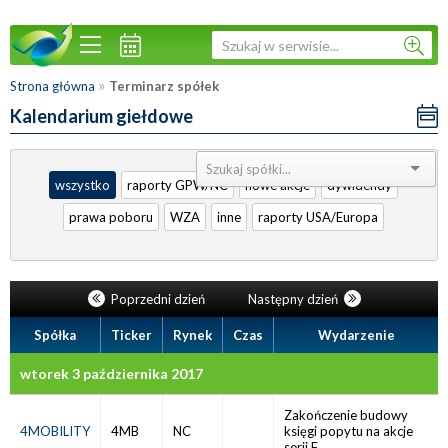
»
Strona główna
Terminarz spółek
Kalendarium giełdowe
Sortuj:
wszystko
raporty GPW/NC
nowe akcje
dywidendy
prawa poboru
WZA
inne
raporty USA/Europa
Poprzedni dzień
Następny dzień
Spółka
Ticker
Rynek
Czas
Wydarzenie
wtorek 3 października 2017
Zakończenie budowy
4MOBILITY
4MB
NC
księgi popytu na akcje
serii F.