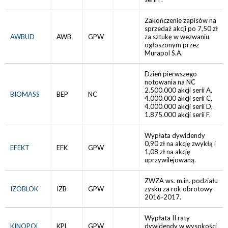
Zakończenie zapisów na
sprzedaż akcji po 7,50 zł
AWBUD
AWB
GPW
za sztukę w wezwaniu
ogłoszonym przez
Murapol S.A.
Dzień pierwszego
notowania na NC
2.500.000 akcji serii A,
BIOMASS
BEP
NC
4.000.000 akcji serii C,
4.000.000 akcji serii D,
1.875.000 akcji serii F.
Wypłata dywidendy
0,90 zł na akcję zwykłą i
EFEKT
EFK
GPW
1,08 zł na akcję
uprzywilejowaną.
ZWZA ws. m.in. podziału
IZOBLOK
IZB
GPW
zysku za rok obrotowy
2016-2017.
Wypłata II raty
KINOPOL
KPL
GPW
dywidendy w wysokości