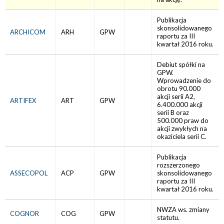
Publikacja
skonsolidowanego
ARCHICOM
ARH
GPW
raportu za III
kwartał 2016 roku.
Debiut spółki na
GPW.
Wprowadzenie do
obrotu 90.000
akcji serii A2,
ARTIFEX
ART
GPW
6.400.000 akcji
serii B oraz
500.000 praw do
akcji zwykłych na
okaziciela serii C.
Publikacja
rozszerzonego
ASSECOPOL
ACP
GPW
skonsolidowanego
raportu za III
kwartał 2016 roku.
NWZA ws. zmiany
COGNOR
COG
GPW
statutu.