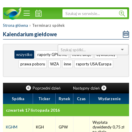
»
Strona główna
Terminarz spółek
Kalendarium giełdowe
Sortuj:
wszystko
raporty GPW/NC
nowe akcje
dywidendy
prawa poboru
WZA
inne
raporty USA/Europa
Poprzedni dzień
Następny dzień
Spółka
Ticker
Rynek
Czas
Wydarzenie
czwartek 17 listopada 2016
Wypłata
KGHM
KGH
GPW
dywidendy 0,75 zł
na akcję.