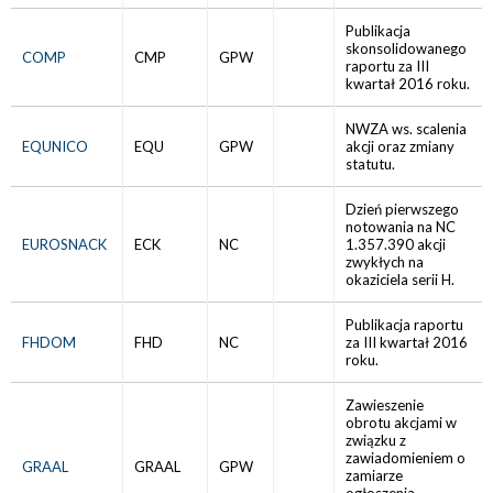
Publikacja
skonsolidowanego
COMP
CMP
GPW
raportu za III
kwartał 2016 roku.
NWZA ws. scalenia
EQUNICO
EQU
GPW
akcji oraz zmiany
statutu.
Dzień pierwszego
notowania na NC
EUROSNACK
ECK
NC
1.357.390 akcji
zwykłych na
okaziciela serii H.
Publikacja raportu
FHDOM
FHD
NC
za III kwartał 2016
roku.
Zawieszenie
obrotu akcjami w
związku z
zawiadomieniem o
GRAAL
GRAAL
GPW
zamiarze