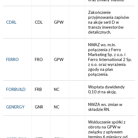
Zakończenie
przyjmowania zapisów
CDRL
CDL
GPW
na akcje serii D w
transzy inwestorów
detalicznych.
NWAZ ws. m.in.
połączenia z Ferro
Marketing Sp. z o.o. i
FERRO
FRO
GPW
Ferro International 2 Sp.
z o.o. oraz wyrażenia
zgody na plan
połączenia.
Wypłata dywidendy
FORBUILD
FRB
NC
0,10 zł na akcję.
NWZA ws. zmian w
GENERGY
GNR
NC
składzie RN.
Wykluczenie spółki z
obrotu na GPW w
związku z upływem
terminu 6 miesięcy od