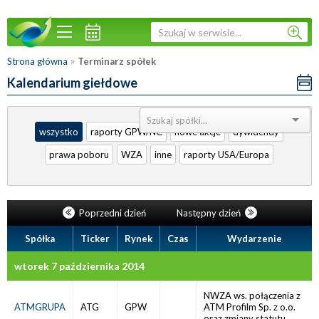
»
Strona główna
Terminarz spółek
Kalendarium giełdowe
Sortuj:
wszystko
raporty GPW/NC
nowe akcje
dywidendy
prawa poboru
WZA
inne
raporty USA/Europa
Poprzedni dzień
Następny dzień
Spółka
Ticker
Rynek
Czas
Wydarzenie
wtorek 7 października 2014
NWZA ws. połączenia z
ATMGRUPA
ATG
GPW
ATM Profilm Sp. z o.o.
oraz zmiany statutu.