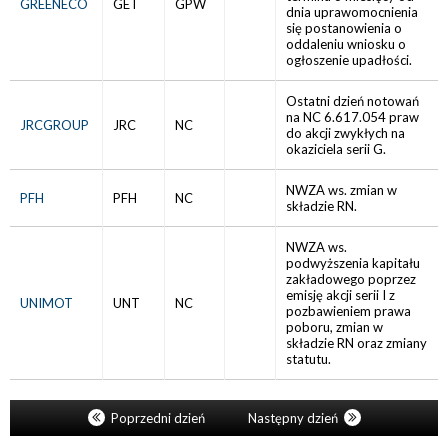
GREENECO
GET
GPW
dnia uprawomocnienia
się postanowienia o
oddaleniu wniosku o
ogłoszenie upadłości.
Ostatni dzień notowań
na NC 6.617.054 praw
JRCGROUP
JRC
NC
do akcji zwykłych na
okaziciela serii G.
NWZA ws. zmian w
PFH
PFH
NC
składzie RN.
NWZA ws.
podwyższenia kapitału
zakładowego poprzez
emisję akcji serii I z
UNIMOT
UNT
NC
pozbawieniem prawa
poboru, zmian w
składzie RN oraz zmiany
statutu.
Poprzedni dzień
Następny dzień