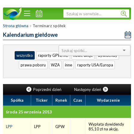
»
Strona główna
Terminarz spółek
Kalendarium giełdowe
Sortuj:
wszystko
raporty GPW/NC
nowe akcje
dywidendy
prawa poboru
WZA
inne
raporty USA/Europa
Poprzedni dzień
Następny dzień
Spółka
Ticker
Rynek
Czas
Wydarzenie
środa 25 września 2013
Wypłata dywidendy
LPP
LPP
GPW
85,10 zł na akcję.