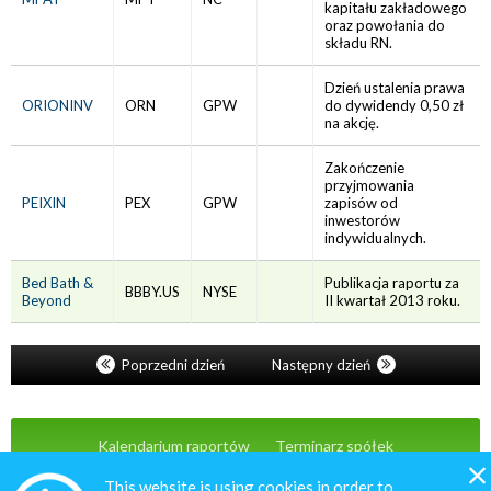
kapitału zakładowego
oraz powołania do
składu RN.
Dzień ustalenia prawa
ORIONINV
ORN
GPW
do dywidendy 0,50 zł
na akcję.
Zakończenie
przyjmowania
PEIXIN
PEX
GPW
zapisów od
inwestorów
indywidualnych.
Bed Bath &
Publikacja raportu za
BBBY.US
NYSE
Beyond
II kwartał 2013 roku.
Poprzedni dzień
Następny dzień
Kalendarium raportów
Terminarz spółek
Wiadomości
Oferta
Kontakt
This website is using cookies in order to