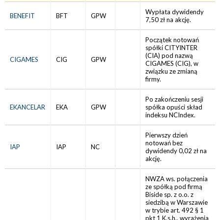
Wypłata dywidendy
BENEFIT
BFT
GPW
7,50 zł na akcję.
Początek notowań
spółki CITYINTER
(CIA) pod nazwą
CIGAMES
CIG
GPW
CIGAMES (CIG), w
związku ze zmianą
firmy.
Po zakończeniu sesji
EKANCELAR
EKA
GPW
spółka opuści skład
indeksu NCIndex.
Pierwszy dzień
notowań bez
IAP
IAP
NC
dywidendy 0,02 zł na
akcję.
NWZA ws. połączenia
ze spółką pod firmą
Biside sp. z o.o. z
siedzibą w Warszawie
w trybie art. 492 § 1
pkt 1 K.s.h., wyrażenia