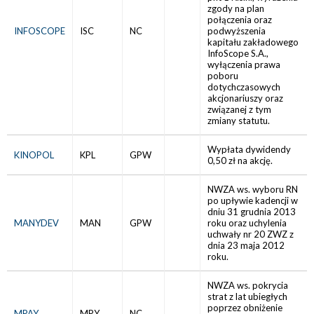
zgody na plan
połączenia oraz
INFOSCOPE
ISC
NC
podwyższenia
kapitału zakładowego
InfoScope S.A.,
wyłączenia prawa
poboru
dotychczasowych
akcjonariuszy oraz
związanej z tym
zmiany statutu.
Wypłata dywidendy
KINOPOL
KPL
GPW
0,50 zł na akcję.
NWZA ws. wyboru RN
po upływie kadencji w
dniu 31 grudnia 2013
MANYDEV
MAN
GPW
roku oraz uchylenia
uchwały nr 20 ZWZ z
dnia 23 maja 2012
roku.
NWZA ws. pokrycia
strat z lat ubiegłych
poprzez obniżenie
MPAY
MPY
NC