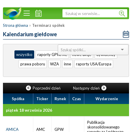
»
Strona główna
Terminarz spółek
Kalendarium giełdowe
Sortuj:
wszystko
raporty GPW/NC
nowe akcje
dywidendy
prawa poboru
WZA
inne
raporty USA/Europa
Poprzedni dzień
Następny dzień
Spółka
Ticker
Rynek
Czas
Wydarzenie
piątek 18 września 2026
Publikacja
skonsolidowanego
AMICA
AMC
GPW
raportu za I półrocze