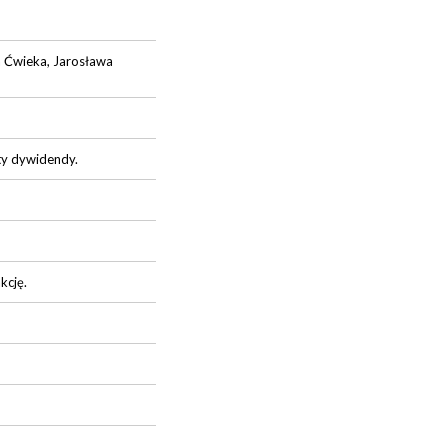
a Ćwieka, Jarosława
ty dywidendy.
kcję.