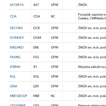
ASTARTA
AST
GPW
ZWZA
Początek zapisów na
CDA
CDA
NC
Ćwieka, CWMedia Sp
DECORA
DCR
GPW
ZWZA ws. m.in. prze
DOMDEV
DOM
GPW
ZWZA ws. m.in. podz
ENELMED
ENE
GPW
ZWZA ws. m.in. pod
FASING
FSG
GPW
ZWZA ws. m.in. podz
IFIRMA
IFI
GPW
Wypłata zaliczki na
KGL
KGL
GPW
ZWZA ws. m.in. pokr
LENA
LEN
GPW
ZWZA ws. m.in. prze
MBFGROUP
MBF
NC
ZWZA ws. m.in. pokry
ODLEWNIE
ODL
GPW
Pierwszy dzień noto