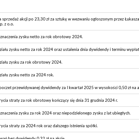
 sprzedaż akcji po 23,30 zł za sztukę w wezwaniu ogłoszonym przez Łukasz
. z o.o.
znaczenia zysku netto za rok obrotowy 2024.
iału zysku netto za rok 2024 oraz ustalenia dnia dywidendy i terminu wypła
ziału zysku za rok obrotowy 2024.
iału zysku netto za 2024 rok.
 poczet przewidywanej dywidendy za I kwartał 2025 w wysokości 0,50 zł na a
ycia straty za rok obrotowy kończący się dnia 31 grudnia 2024 r.
znaczenia zysku za rok 2024 oraz niepodzielonego zysku z lat ubiegłych.
cia straty za 2024 rok oraz dalszego istnienia spółki.
wań bez dywidendy 0,32 zł na akcję.