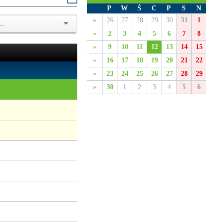
P
W
Ś
C
P
S
N
»
26
27
28
29
30
31
1
»
2
3
4
5
6
7
8
»
9
10
11
12
13
14
15
»
16
17
18
19
20
21
22
»
23
24
25
26
27
28
29
»
30
1
2
3
4
5
6