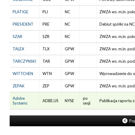
PLATIGE
PLI
NC
ZWZA ws. m.in. pokr
PRESIDENT
PRE
NC
Debiut spółki na NC.
SZAR
SZR
NC
ZWZA ws. m.in. pokr
TALEX
TLX
GPW
ZWZA ws. m.in. pod
TARCZYNSKI
TAR
GPW
ZWZA ws. m.in. podz
WITTCHEN
WTN
GPW
Wprowadzenie do obr
ZEPAK
ZEP
GPW
ZWZA ws. m.in. podz
Adobe
po
ADBE.US
NYSE
Publikacja raportu z
Systems
sesji
Pop