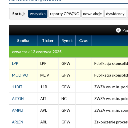
Sortuj:
wszystko
raporty GPW/NC
nowe akcje
dywidendy
Pop
Spółka
Ticker
Rynek
Czas
czwartek 12 czerwca 2025
LPP
LPP
GPW
Publikacja skonsol
MODIVO
MDV
GPW
Publikacja skonsoli
11BIT
11B
GPW
ZWZA ws. m.in. pod
AITON
AIT
NC
ZWZA ws. m.in. pokr
AMPLI
APL
GPW
ZWZA ws. m.in. spo
ARLEN
ARL
GPW
Zakończenie proces