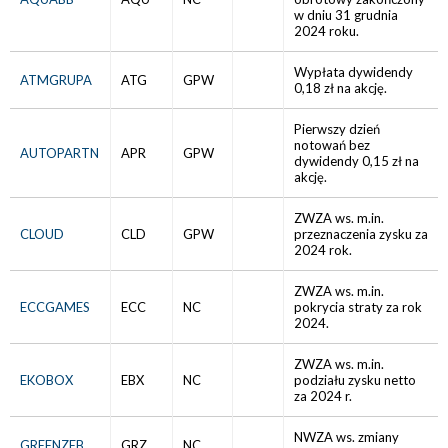
w dniu 31 grudnia
2024 roku.
Wypłata dywidendy
ATMGRUPA
ATG
GPW
0,18 zł na akcję.
Pierwszy dzień
notowań bez
AUTOPARTN
APR
GPW
dywidendy 0,15 zł na
akcję.
ZWZA ws. m.in.
CLOUD
CLD
GPW
przeznaczenia zysku za
2024 rok.
ZWZA ws. m.in.
ECCGAMES
ECC
NC
pokrycia straty za rok
2024.
ZWZA ws. m.in.
EKOBOX
EBX
NC
podziału zysku netto
za 2024 r.
NWZA ws. zmiany
GREENZEB
GRZ
NC