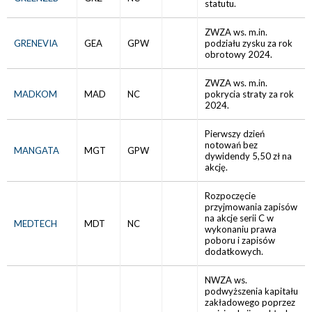
statutu.
ZWZA ws. m.in.
GRENEVIA
GEA
GPW
podziału zysku za rok
obrotowy 2024.
ZWZA ws. m.in.
MADKOM
MAD
NC
pokrycia straty za rok
2024.
Pierwszy dzień
notowań bez
MANGATA
MGT
GPW
dywidendy 5,50 zł na
akcję.
Rozpoczęcie
przyjmowania zapisów
na akcje serii C w
MEDTECH
MDT
NC
wykonaniu prawa
poboru i zapisów
dodatkowych.
NWZA ws.
podwyższenia kapitału
zakładowego poprzez