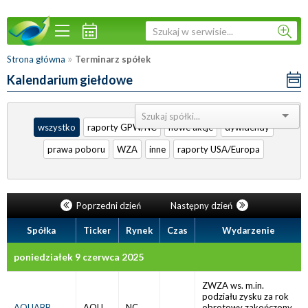
»
Strona główna
Terminarz spółek
Kalendarium giełdowe
Sortuj:
wszystko
raporty GPW/NC
nowe akcje
dywidendy
prawa poboru
WZA
inne
raporty USA/Europa
Poprzedni dzień
Następny dzień
Spółka
Ticker
Rynek
Czas
Wydarzenie
poniedziałek 9 czerwca 2025
ZWZA ws. m.in.
podziału zysku za rok
AQUABB
AQU
NC
obrotowy zakończony