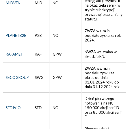
emisję akcji zwykłych
MIDVEN
MID
NC
na okaziciela serii F w
trybie subskrypcji
prywatnej oraz zmiany
statutu.
ZWZA ws. m.in.
PLANETB2B
P2B
NC
podziału zysku za rok
2024.
NWZA ws. zmian w
RAFAMET
RAF
GPW
składzie RN.
ZWZA ws. m.in.
podziału zysku za
SECOGROUP
SWG
GPW
okres od dnia
01.01.2024 roku do
dnia 31.12.2024 roku.
Dzień pierwszego
notowania na NC
SEDIVIO
SED
NC
150.000 akcji serii D
oraz 85.000 akcji serii
E.
Pierwszy dzień