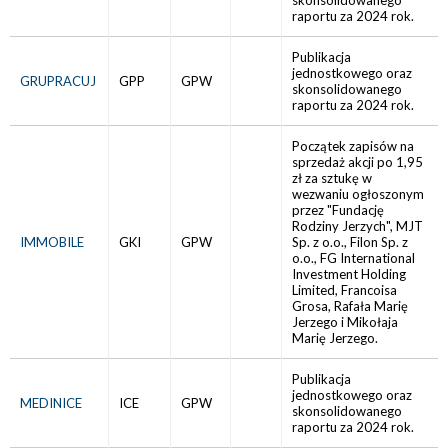
skonsolidowanego
raportu za 2024 rok.
Publikacja
jednostkowego oraz
GRUPRACUJ
GPP
GPW
skonsolidowanego
raportu za 2024 rok.
Początek zapisów na
sprzedaż akcji po 1,95
zł za sztukę w
wezwaniu ogłoszonym
przez "Fundację
Rodziny Jerzych", MJT
IMMOBILE
GKI
GPW
Sp. z o.o., Filon Sp. z
o.o., FG International
Investment Holding
Limited, Francoisa
Grosa, Rafała Marię
Jerzego i Mikołaja
Marię Jerzego.
Publikacja
jednostkowego oraz
MEDINICE
ICE
GPW
skonsolidowanego
raportu za 2024 rok.