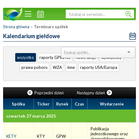
»
Strona główna
Terminarz spółek
Kalendarium giełdowe
Sortuj:
wszystko
raporty GPW/NC
nowe akcje
dywidendy
prawa poboru
WZA
inne
raporty USA/Europa
Poprzedni dzień
Następny dzień
Spółka
Ticker
Rynek
Czas
Wydarzenie
czwartek 27 marca 2025
Publikacja
jednostkowego oraz
KETY
KTY
GPW
skonsolidowanego