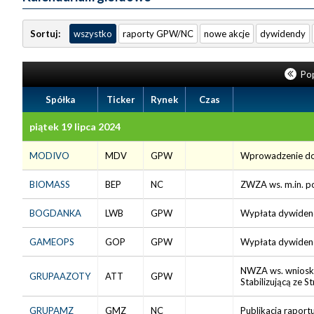
Sortuj:
wszystko
raporty GPW/NC
nowe akcje
dywidendy
Pop
Spółka
Ticker
Rynek
Czas
piątek 19 lipca 2024
MODIVO
MDV
GPW
Wprowadzenie do o
BIOMASS
BEP
NC
ZWZA ws. m.in. p
BOGDANKA
LWB
GPW
Wypłata dywidendy
GAMEOPS
GOP
GPW
Wypłata dywidendy
NWZA ws. wniosku
GRUPAAZOTY
ATT
GPW
Stabilizującą ze S
GRUPAMZ
GMZ
NC
Publikacja raportu