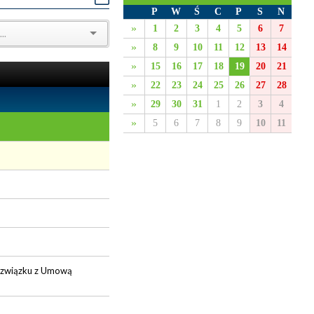
P
W
Ś
C
P
S
N
»
1
2
3
4
5
6
7
»
8
9
10
11
12
13
14
»
15
16
17
18
19
20
21
»
22
23
24
25
26
27
28
»
29
30
31
1
2
3
4
»
5
6
7
8
9
10
11
w związku z Umową