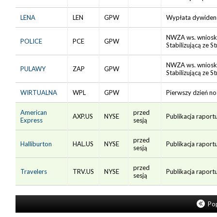
LENA
LEN
GPW
Wypłata dywidendy
NWZA ws. wniosku
POLICE
PCE
GPW
Stabilizującą ze S
NWZA ws. wniosku
PULAWY
ZAP
GPW
Stabilizującą ze S
WIRTUALNA
WPL
GPW
Pierwszy dzień no
American
przed
AXP.US
NYSE
Publikacja raportu
Express
sesją
przed
Halliburton
HAL.US
NYSE
Publikacja raportu
sesją
przed
Travelers
TRV.US
NYSE
Publikacja raportu
sesją
Pop