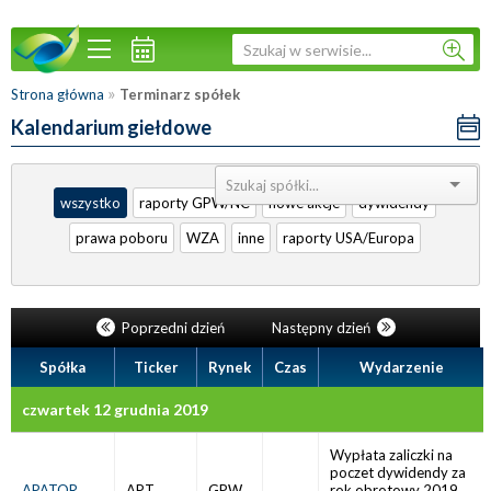
»
Strona główna
Terminarz spółek
Kalendarium giełdowe
Sortuj:
wszystko
raporty GPW/NC
nowe akcje
dywidendy
prawa poboru
WZA
inne
raporty USA/Europa
Poprzedni dzień
Następny dzień
Spółka
Ticker
Rynek
Czas
Wydarzenie
czwartek 12 grudnia 2019
Wypłata zaliczki na
poczet dywidendy za
APATOR
APT
GPW
rok obrotowy 2019,