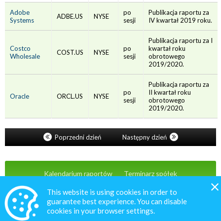
Adobe
po
Publikacja raportu za
ADBE.US
NYSE
Systems
sesji
IV kwartał 2019 roku.
Publikacja raportu za I
Costco
po
kwartał roku
COST.US
NYSE
Wholesale
sesji
obrotowego
2019/2020.
Publikacja raportu za
po
II kwartał roku
Oracle
ORCL.US
NYSE
sesji
obrotowego
2019/2020.
Poprzedni dzień
Następny dzień
Kalendarium raportów
Terminarz spółek
Wiadomości
Oferta
Kontakt
This website is using cookies in order to
guarantee best experience. You can disable
cookies in your browser settings.
© 2020 MacroNext.pl