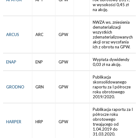
w wysokości 0,45 zł
na akcję.
NWZA ws. zniesienia
dematerializacji
wszystkich
ARCUS
ARC
GPW
zdematerializowanych
akcji oraz wycofania
ich z obrotu na GPW.
Wypłata dywidendy
ENAP
ENP
GPW
0,03 zł na akcję.
Publikacja
skonsolidowanego
GRODNO
GRN
GPW
raportu za I półrocze
roku obrotowego
2019/2020.
Publikacja raportu za I
półrocze roku
obrotowego
HARPER
HRP
GPW
trwającego od
1.04.2019 do
31.03.2020.