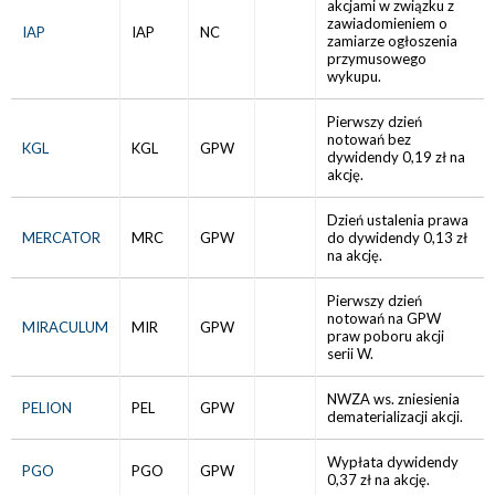
akcjami w związku z
zawiadomieniem o
IAP
IAP
NC
zamiarze ogłoszenia
przymusowego
wykupu.
Pierwszy dzień
notowań bez
KGL
KGL
GPW
dywidendy 0,19 zł na
akcję.
Dzień ustalenia prawa
MERCATOR
MRC
GPW
do dywidendy 0,13 zł
na akcję.
Pierwszy dzień
notowań na GPW
MIRACULUM
MIR
GPW
praw poboru akcji
serii W.
NWZA ws. zniesienia
PELION
PEL
GPW
dematerializacji akcji.
Wypłata dywidendy
PGO
PGO
GPW
0,37 zł na akcję.