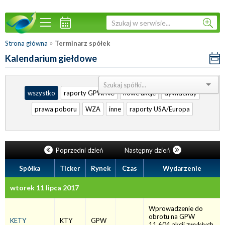
»
Strona główna
Terminarz spółek
Kalendarium giełdowe
Sortuj:
wszystko
raporty GPW/NC
nowe akcje
dywidendy
prawa poboru
WZA
inne
raporty USA/Europa
Poprzedni dzień
Następny dzień
Spółka
Ticker
Rynek
Czas
Wydarzenie
wtorek 11 lipca 2017
Wprowadzenie do
obrotu na GPW
KETY
KTY
GPW
11.604 akcji zwykłych