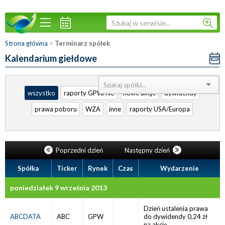
»
Strona główna
Terminarz spółek
Kalendarium giełdowe
Sortuj:
wszystko
raporty GPW/NC
nowe akcje
dywidendy
prawa poboru
WZA
inne
raporty USA/Europa
Poprzedni dzień
Następny dzień
Spółka
Ticker
Rynek
Czas
Wydarzenie
poniedziałek 9 września 2013
Dzień ustalenia prawa
ABCDATA
ABC
GPW
do dywidendy 0,24 zł
na akcję.