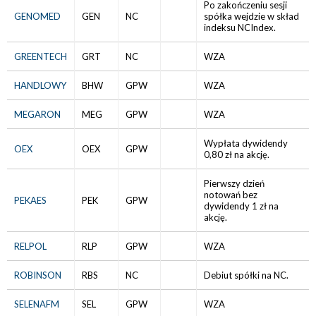
Po zakończeniu sesji
GENOMED
GEN
NC
spółka wejdzie w skład
indeksu NCIndex.
GREENTECH
GRT
NC
WZA
HANDLOWY
BHW
GPW
WZA
MEGARON
MEG
GPW
WZA
Wypłata dywidendy
OEX
OEX
GPW
0,80 zł na akcję.
Pierwszy dzień
notowań bez
PEKAES
PEK
GPW
dywidendy 1 zł na
akcję.
RELPOL
RLP
GPW
WZA
ROBINSON
RBS
NC
Debiut spółki na NC.
SELENAFM
SEL
GPW
WZA