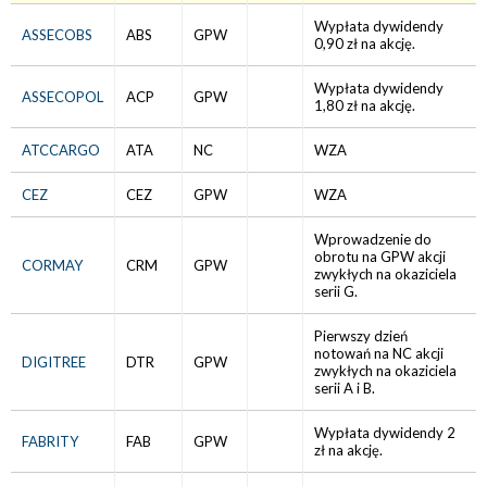
Wypłata dywidendy
ASSECOBS
ABS
GPW
0,90 zł na akcję.
Wypłata dywidendy
ASSECOPOL
ACP
GPW
1,80 zł na akcję.
ATCCARGO
ATA
NC
WZA
CEZ
CEZ
GPW
WZA
Wprowadzenie do
obrotu na GPW akcji
CORMAY
CRM
GPW
zwykłych na okaziciela
serii G.
Pierwszy dzień
notowań na NC akcji
DIGITREE
DTR
GPW
zwykłych na okaziciela
serii A i B.
Wypłata dywidendy 2
FABRITY
FAB
GPW
zł na akcję.