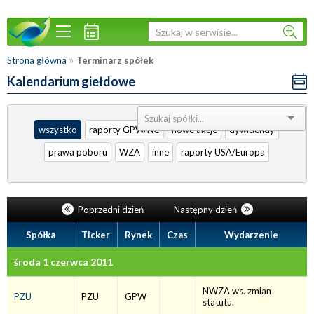
»
Strona główna
Terminarz spółek
Kalendarium giełdowe
Sortuj:
wszystko
raporty GPW/NC
nowe akcje
dywidendy
prawa poboru
WZA
inne
raporty USA/Europa
Poprzedni dzień
Następny dzień
Spółka
Ticker
Rynek
Czas
Wydarzenie
środa 1 czerwca 2011
NWZA ws. zmian
PZU
PZU
GPW
statutu.