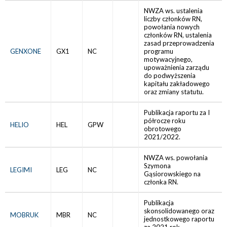
NWZA ws. ustalenia
liczby członków RN,
powołania nowych
członków RN, ustalenia
zasad przeprowadzenia
GENXONE
GX1
NC
programu
motywacyjnego,
upoważnienia zarządu
do podwyższenia
kapitału zakładowego
oraz zmiany statutu.
Publikacja raportu za I
półrocze roku
HELIO
HEL
GPW
obrotowego
2021/2022.
NWZA ws. powołania
Szymona
LEGIMI
LEG
NC
Gąsiorowskiego na
członka RN.
Publikacja
skonsolidowanego oraz
MOBRUK
MBR
NC
jednostkowego raportu