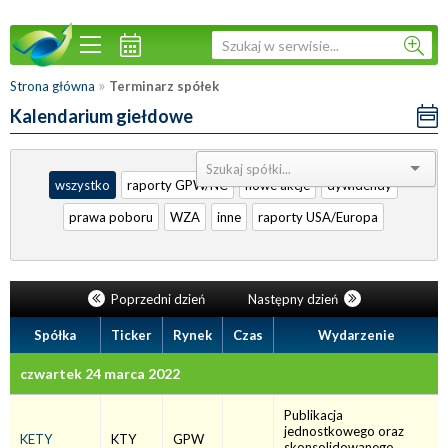
»
Strona główna
Terminarz spółek
Kalendarium giełdowe
Sortuj:
wszystko
raporty GPW/NC
nowe akcje
dywidendy
prawa poboru
WZA
inne
raporty USA/Europa
Poprzedni dzień
Następny dzień
Spółka
Ticker
Rynek
Czas
Wydarzenie
czwartek 24 marca 2022
Publikacja
jednostkowego oraz
KETY
KTY
GPW
skonsolidowanego