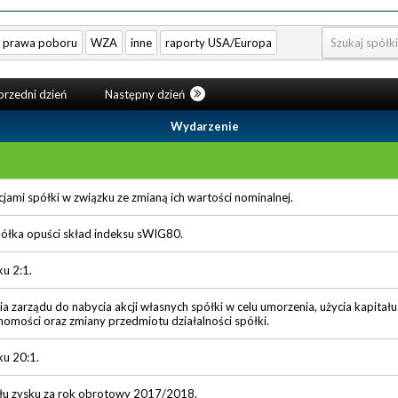
prawa poboru
WZA
inne
raporty USA/Europa
rzedni dzień
Następny dzień
Wydarzenie
jami spółki w związku ze zmianą ich wartości nominalnej.
półka opuści skład indeksu sWIG80.
ku 2:1.
 zarządu do nabycia akcji własnych spółki w celu umorzenia, użycia kapita
homości oraz zmiany przedmiotu działalności spółki.
ku 20:1.
łu zysku za rok obrotowy 2017/2018.