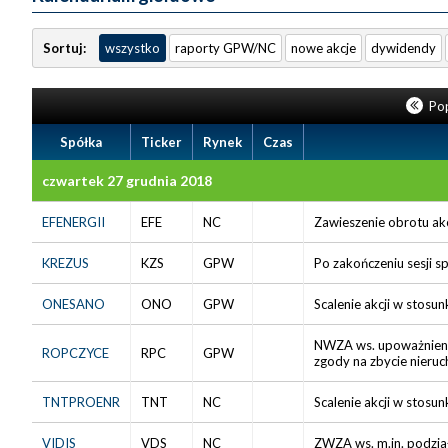
Sortuj:
wszystko
raporty GPW/NC
nowe akcje
dywidendy
Pop
Spółka
Ticker
Rynek
Czas
czwartek 27 grudnia 2018
EFENERGII
EFE
NC
Zawieszenie obrotu akc
KREZUS
KZS
GPW
Po zakończeniu sesji s
ONESANO
ONO
GPW
Scalenie akcji w stosun
NWZA ws. upoważnienia
ROPCZYCE
RPC
GPW
zgody na zbycie nieruc
TNTPROENR
TNT
NC
Scalenie akcji w stosun
VIDIS
VDS
NC
ZWZA ws. m.in. podzia