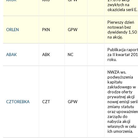
zwykłych na
okaziciela serii E.
Pierwszy dzień
notowań bez
ORLEN
PKN
GPW
dywidendy 1,50 
na akcję.
Publikacja rapor
ABAK
ABK
NC
za II kwartał 20
roku.
NWZA ws.
podwyższenia
kapitału
zakładowego w
drodze oferty
prywatnej akcji
CZTOREBKA
CZT
GPW
nowej emisji serii
zmiany statutu
oraz upoważnien
zarządu do
nabycia akcji
własnych w celu
ich umorzenia.