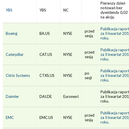
Pierwszy dzień
notowań bez
YBS
YBS
NC
dywidendy 0,02 
na akcję.
Publikacja rapor
przed
Boeing
BA.US
NYSE
za II kwartał 20
sesją
roku.
Publikacja rapor
przed
Caterpillar
CAT.US
NYSE
za II kwartał 20
sesją
roku.
Publikacja rapor
po
Citrix Systems
CTXS.US
NYSE
za II kwartał 20
sesji
roku.
Publikacja rapor
Daimler
DAI.DE
Euronext
za II kwartał 20
roku.
Publikacja rapor
przed
EMC
EMC.US
NYSE
za II kwartał 20
sesją
roku.