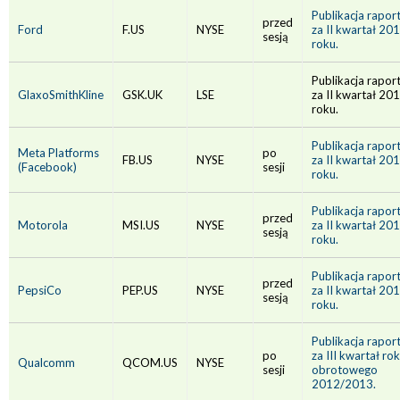
Publikacja rapor
przed
Ford
F.US
NYSE
za II kwartał 20
sesją
roku.
Publikacja rapor
GlaxoSmithKline
GSK.UK
LSE
za II kwartał 20
roku.
Publikacja rapor
Meta Platforms
po
FB.US
NYSE
za II kwartał 20
(Facebook)
sesji
roku.
Publikacja rapor
przed
Motorola
MSI.US
NYSE
za II kwartał 20
sesją
roku.
Publikacja rapor
przed
PepsiCo
PEP.US
NYSE
za II kwartał 20
sesją
roku.
Publikacja rapor
po
za III kwartał ro
Qualcomm
QCOM.US
NYSE
sesji
obrotowego
2012/2013.