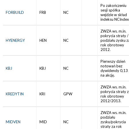
Po zakończeniu
sesji spółka
FORBUILD
FRB
NC
wejdzie w skład
indeksu NCIndex
ZWZA ws. m.in.
pokrycia straty /
HYENERGY
HEN
NC
podziału zysku z
rok obrotowy
2012.
Pierwszy dzień
notowań bez
KBJ
KBJ
NC
dywidendy 0,13 
na akcję.
ZWZA ws. m.in.
pokrycia straty 
KREDYTIN
KRI
GPW
rok obrotowy
2012/2013.
ZWZA ws. m.in.
podziału
MIDVEN
MID
NC
zysku/pokrycia
straty za rok