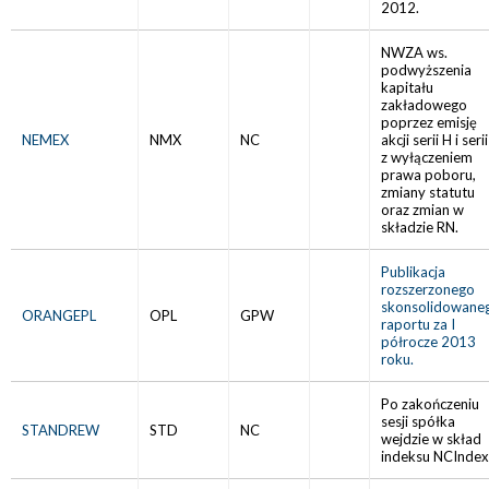
2012.
NWZA ws.
podwyższenia
kapitału
zakładowego
poprzez emisję
NEMEX
NMX
NC
akcji serii H i serii
z wyłączeniem
prawa poboru,
zmiany statutu
oraz zmian w
składzie RN.
Publikacja
rozszerzonego
skonsolidowane
ORANGEPL
OPL
GPW
raportu za I
półrocze 2013
roku.
Po zakończeniu
sesji spółka
STANDREW
STD
NC
wejdzie w skład
indeksu NCIndex