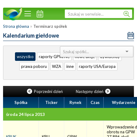
»
Strona główna
Terminarz spółek
Kalendarium giełdowe
Sortuj:
wszystko
raporty GPW/NC
nowe akcje
dywidendy
prawa poboru
WZA
inne
raporty USA/Europa
Poprzedni dzień
Następny dzień
Spółka
Ticker
Rynek
Czas
Wydarzenie
środa 24 lipca 2013
Wprowadzenie 
obrotu na GPW
KRUK
KRU
GPW
27.896 akcji