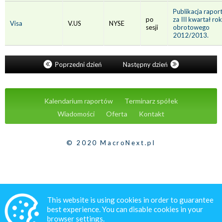
Publikacja rapor
po
za III kwartał ro
Visa
V.US
NYSE
sesji
obrotowego
2012/2013.
Poprzedni dzień
Następny dzień
Kalendarium raportów
Terminarz spółek
Wiadomości
Oferta
Kontakt
© 2020 MacroNext.pl
This website is using cookies in order to guarantee
best experience. You can disable cookies in your
browser settings.