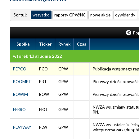
Sortuj:
wszystko
raporty GPW/NC
nowe akcje
dywidendy
Pop
Spółka
Ticker
Rynek
Czas
wtorek 13 grudnia 2022
PEPCO
PCO
GPW
Publikacja wstępnego ra
BOOMBIT
BBT
GPW
Pierwszy dzień notowań b
BOWIM
BOW
GPW
Pierwszy dzień notowań b
NWZA ws. zmiany statutu,
FERRO
FRO
GPW
RN.
NWZA ws. ustalenia liczb
PLAYWAY
PLW
GPW
wiceprezesa zarządu spół