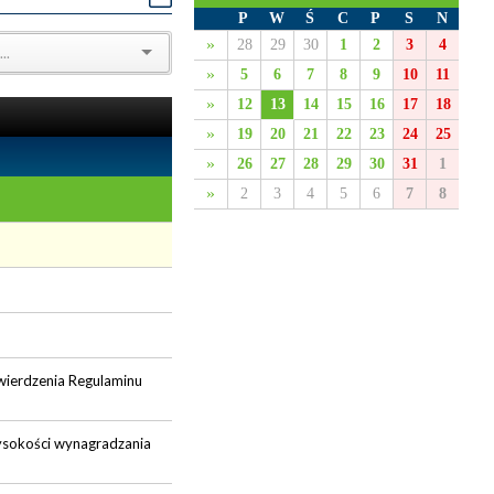
P
W
Ś
C
P
S
N
»
28
29
30
1
2
3
4
»
5
6
7
8
9
10
11
»
12
13
14
15
16
17
18
»
19
20
21
22
23
24
25
»
26
27
28
29
30
31
1
»
2
3
4
5
6
7
8
wierdzenia Regulaminu
wysokości wynagradzania