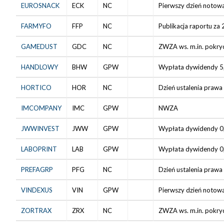
EUROSNACK
ECK
NC
Pierwszy dzień notowa
FARMYFO
FFP
NC
Publikacja raportu za 
GAMEDUST
GDC
NC
ZWZA ws. m.in. pokryc
HANDLOWY
BHW
GPW
Wypłata dywidendy 5,4
HORTICO
HOR
NC
Dzień ustalenia prawa
IMCOMPANY
IMC
GPW
NWZA
JWWINVEST
JWW
GPW
Wypłata dywidendy 0,0
LABOPRINT
LAB
GPW
Wypłata dywidendy 0,2
PREFAGRP
PFG
NC
Dzień ustalenia prawa 
VINDEXUS
VIN
GPW
Pierwszy dzień notowa
ZORTRAX
ZRX
NC
ZWZA ws. m.in. pokryc