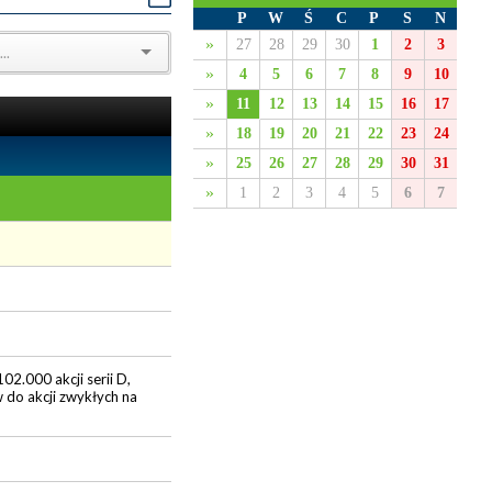
P
W
Ś
C
P
S
N
»
27
28
29
30
1
2
3
»
4
5
6
7
8
9
10
»
11
12
13
14
15
16
17
»
18
19
20
21
22
23
24
»
25
26
27
28
29
30
31
»
1
2
3
4
5
6
7
02.000 akcji serii D,
aw do akcji zwykłych na