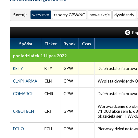
Sortuj:
wszystko
raporty GPW/NC
nowe akcje
dywidendy
Pop
Spółka
Ticker
Rynek
Czas
poniedziałek 11 lipca 2022
KETY
KTY
GPW
Dzień ustalenia prawa
CLNPHARMA
CLN
GPW
Wypłata dywidendy 0,2
COMARCH
CMR
GPW
Dzień ustalenia prawa
Wprowadzenie do obrotu
CREOTECH
CRI
GPW
71.000 akcji serii E, 6
okaziciela serii I. Wyk
ECHO
ECH
GPW
Pierwszy dzień notowa