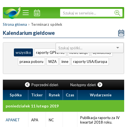
»
Strona główna
Terminarz spółek
Kalendarium giełdowe
Sortuj:
wszystko
raporty GPW/NC
nowe akcje
dywidendy
prawa poboru
WZA
inne
raporty USA/Europa
Poprzedni dzień
Następny dzień
Spółka
Ticker
Rynek
Czas
Wydarzenie
poniedziałek 11 lutego 2019
Publikacja raportu za IV
APANET
APA
NC
kwartał 2018 roku.