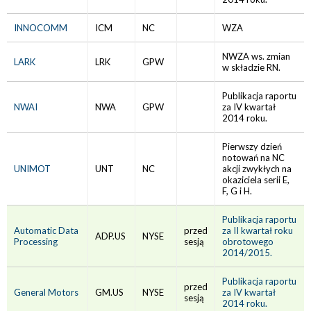
INNOCOMM
ICM
NC
WZA
NWZA ws. zmian
LARK
LRK
GPW
w składzie RN.
Publikacja raportu
NWAI
NWA
GPW
za IV kwartał
2014 roku.
Pierwszy dzień
notowań na NC
UNIMOT
UNT
NC
akcji zwykłych na
okaziciela serii E,
F, G i H.
Publikacja raportu
Automatic Data
przed
za II kwartał roku
ADP.US
NYSE
Processing
sesją
obrotowego
2014/2015.
Publikacja raportu
przed
General Motors
GM.US
NYSE
za IV kwartał
sesją
2014 roku.