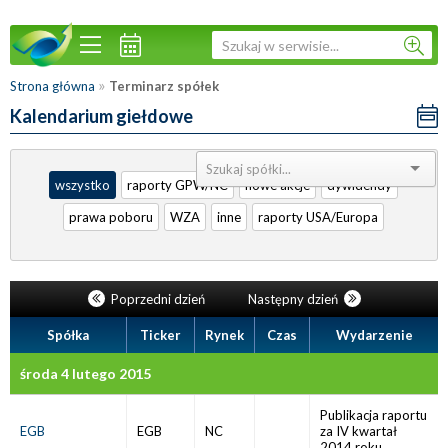
»
Strona główna
Terminarz spółek
Kalendarium giełdowe
Sortuj:
wszystko
raporty GPW/NC
nowe akcje
dywidendy
prawa poboru
WZA
inne
raporty USA/Europa
Poprzedni dzień
Następny dzień
Spółka
Ticker
Rynek
Czas
Wydarzenie
środa 4 lutego 2015
Publikacja raportu
EGB
EGB
NC
za IV kwartał
2014 roku.