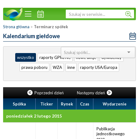
»
Strona główna
Terminarz spółek
Kalendarium giełdowe
Sortuj:
wszystko
raporty GPW/NC
nowe akcje
dywidendy
prawa poboru
WZA
inne
raporty USA/Europa
Poprzedni dzień
Następny dzień
Spółka
Ticker
Rynek
Czas
Wydarzenie
poniedziałek 2 lutego 2015
Publikacja
jednostkowego
oraz