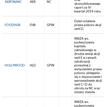
AERFINANC
AER
NC
skonsolidowanego
raport za IV
kwartał 2014 roku.
Dzień ustalenia
FOODHUB
FHB
GPW
prawa poboru akcji
serii D.
NWZA ws.
podwyższenia
kapitału
zakładowego w
drodze emisji akcji
serii E w ramach
subskrypcji
HOLLYWOOD
HLD
GPW
prywatnej z
wyłączeniem prawa
poboru, ubiegania
się o dopuszczenie i
wprowadzenie akcji
serii C i D do
obrotu na NC oraz
zmiany statutu.
NWZA ws.
podwyższenia