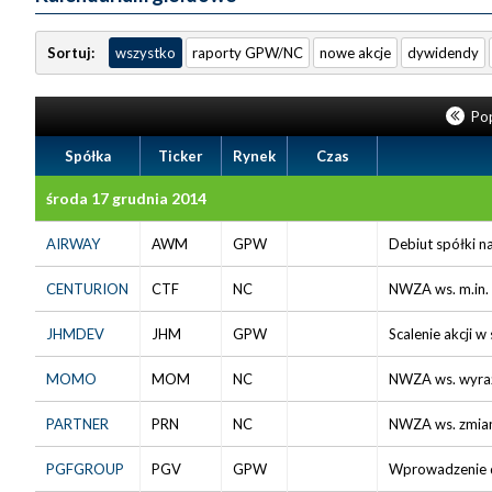
Sortuj:
wszystko
raporty GPW/NC
nowe akcje
dywidendy
Pop
Spółka
Ticker
Rynek
Czas
środa 17 grudnia 2014
AIRWAY
AWM
GPW
Debiut spółki na
CENTURION
CTF
NC
NWZA ws. m.in. 
JHMDEV
JHM
GPW
Scalenie akcji w
MOMO
MOM
NC
NWZA ws. wyraże
PARTNER
PRN
NC
NWZA ws. zmian 
PGFGROUP
PGV
GPW
Wprowadzenie do