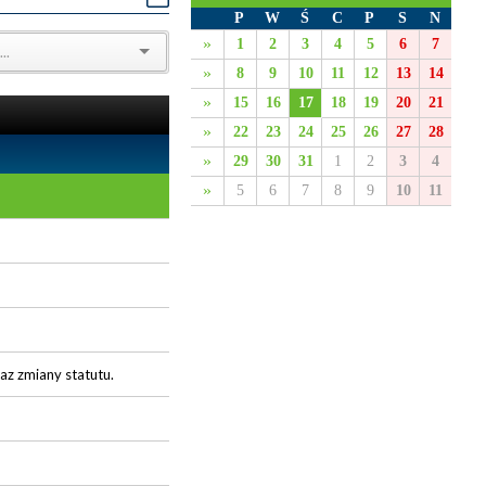
P
W
Ś
C
P
S
N
»
1
2
3
4
5
6
7
»
8
9
10
11
12
13
14
»
15
16
17
18
19
20
21
»
22
23
24
25
26
27
28
»
29
30
31
1
2
3
4
»
5
6
7
8
9
10
11
az zmiany statutu.