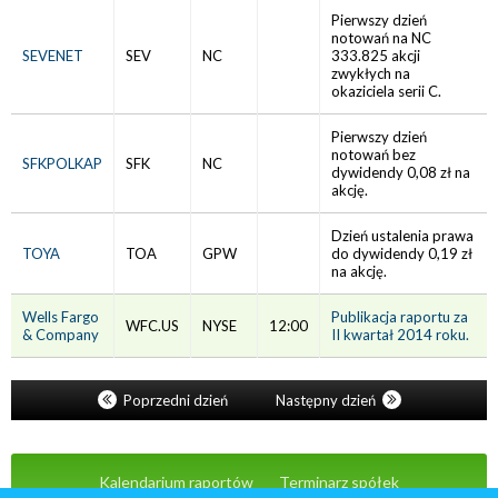
Pierwszy dzień
notowań na NC
SEVENET
SEV
NC
333.825 akcji
zwykłych na
okaziciela serii C.
Pierwszy dzień
notowań bez
SFKPOLKAP
SFK
NC
dywidendy 0,08 zł na
akcję.
Dzień ustalenia prawa
TOYA
TOA
GPW
do dywidendy 0,19 zł
na akcję.
Wells Fargo
Publikacja raportu za
WFC.US
NYSE
12:00
& Company
II kwartał 2014 roku.
Poprzedni dzień
Następny dzień
Kalendarium raportów
Terminarz spółek