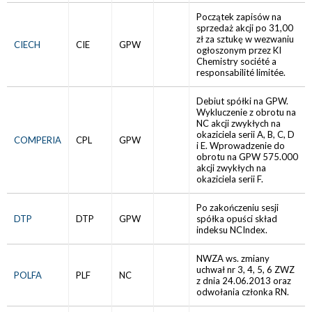
Początek zapisów na
sprzedaż akcji po 31,00
zł za sztukę w wezwaniu
CIECH
CIE
GPW
ogłoszonym przez KI
Chemistry société a
responsabilité limitée.
Debiut spółki na GPW.
Wykluczenie z obrotu na
NC akcji zwykłych na
okaziciela serii A, B, C, D
COMPERIA
CPL
GPW
i E. Wprowadzenie do
obrotu na GPW 575.000
akcji zwykłych na
okaziciela serii F.
Po zakończeniu sesji
DTP
DTP
GPW
spółka opuści skład
indeksu NCIndex.
NWZA ws. zmiany
uchwał nr 3, 4, 5, 6 ZWZ
POLFA
PLF
NC
z dnia 24.06.2013 oraz
odwołania członka RN.