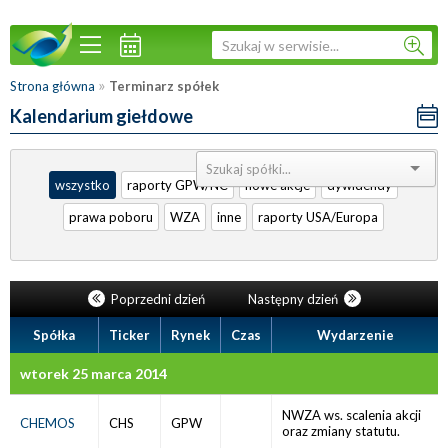
»
Strona główna
Terminarz spółek
Kalendarium giełdowe
Sortuj:
wszystko
raporty GPW/NC
nowe akcje
dywidendy
prawa poboru
WZA
inne
raporty USA/Europa
Poprzedni dzień
Następny dzień
Spółka
Ticker
Rynek
Czas
Wydarzenie
wtorek 25 marca 2014
NWZA ws. scalenia akcji
CHEMOS
CHS
GPW
oraz zmiany statutu.