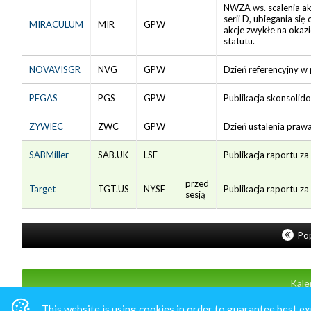
NWZA ws. scalenia ak
serii D, ubiegania się
MIRACULUM
MIR
GPW
akcje zwykłe na okazic
statutu.
NOVAVISGR
NVG
GPW
Dzień referencyjny w p
PEGAS
PGS
GPW
Publikacja skonsolid
ZYWIEC
ZWC
GPW
Dzień ustalenia prawa
SABMiller
SAB.UK
LSE
Publikacja raportu z
przed
Target
TGT.US
NYSE
Publikacja raportu za
sesją
Pop
Kale
This website is using cookies in order to guarantee best ex