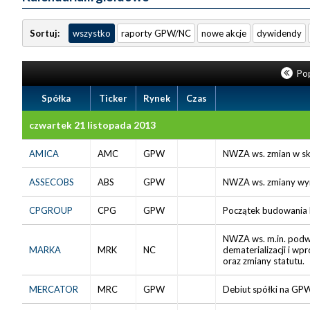
Sortuj:
wszystko
raporty GPW/NC
nowe akcje
dywidendy
Pop
Spółka
Ticker
Rynek
Czas
czwartek 21 listopada 2013
AMICA
AMC
GPW
NWZA ws. zmian w sk
ASSECOBS
ABS
GPW
NWZA ws. zmiany wyn
CPGROUP
CPG
GPW
Początek budowania 
NWZA ws. m.in. podwy
MARKA
MRK
NC
dematerializacji i wp
oraz zmiany statutu.
MERCATOR
MRC
GPW
Debiut spółki na GPW