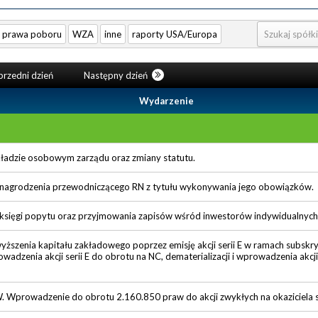
prawa poboru
WZA
inne
raporty USA/Europa
rzedni dzień
Następny dzień
Wydarzenie
ładzie osobowym zarządu oraz zmiany statutu.
agrodzenia przewodniczącego RN z tytułu wykonywania jego obowiązków.
księgi popytu oraz przyjmowania zapisów wśród inwestorów indywidualnych
ższenia kapitału zakładowego poprzez emisję akcji serii E w ramach subskry
rowadzenia akcji serii E do obrotu na NC, dematerializacji i wprowadzenia akcj
. Wprowadzenie do obrotu 2.160.850 praw do akcji zwykłych na okaziciela se