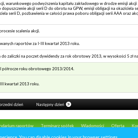
cji, warunkowego podwyższenia kapitału zakładowego w drodze emisji akcji 
 o dopuszczenie akcji serii D do obrotu na GPW, emisji obligacji na okaziciela
iela serii D, pozbawienia w całości prawa poboru obligacji serii AAA oraz akcj
rocesie scalenia akcji.
owanych raportów za I-III kwartał 2013 roku.
 do zaliczki na poczet dywidendy za rok obrotowy 2013, w wysokości 5 zł na
a I półrocze roku obrotowego 2013/2014.
 III kwartał 2013 roku.
rzedni dzień
Następny dzień
ndarium raportów
Terminarz spółek
Wiadomości
Oferta
Ko
perience. You can disable cookies in your browser settings.