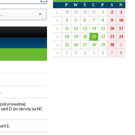
P
W
Ś
C
P
S
N
»
28
29
30
31
1
2
3
»
4
5
6
7
8
9
10
»
11
12
13
14
15
16
17
»
18
19
20
21
22
23
24
»
25
26
27
28
29
30
1
»
2
3
4
5
6
7
8
.
pcji prywatnej,
i serii D do obrotu na NC
rii E.