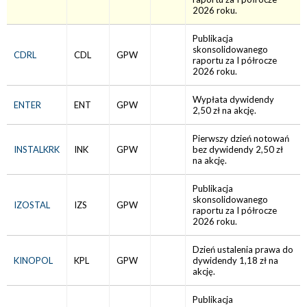
2026 roku.
Publikacja
skonsolidowanego
CDRL
CDL
GPW
raportu za I półrocze
2026 roku.
Wypłata dywidendy
ENTER
ENT
GPW
2,50 zł na akcję.
Pierwszy dzień notowań
INSTALKRK
INK
GPW
bez dywidendy 2,50 zł
na akcję.
Publikacja
skonsolidowanego
IZOSTAL
IZS
GPW
raportu za I półrocze
2026 roku.
Dzień ustalenia prawa do
KINOPOL
KPL
GPW
dywidendy 1,18 zł na
akcję.
Publikacja