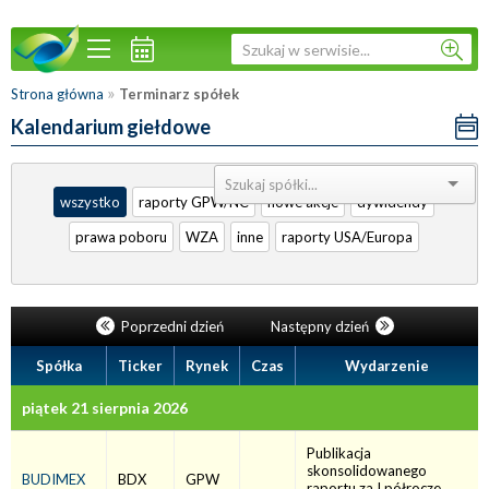
»
Strona główna
Terminarz spółek
Kalendarium giełdowe
Sortuj:
wszystko
raporty GPW/NC
nowe akcje
dywidendy
prawa poboru
WZA
inne
raporty USA/Europa
Poprzedni dzień
Następny dzień
Spółka
Ticker
Rynek
Czas
Wydarzenie
piątek 21 sierpnia 2026
Publikacja
skonsolidowanego
BUDIMEX
BDX
GPW
raportu za I półrocze