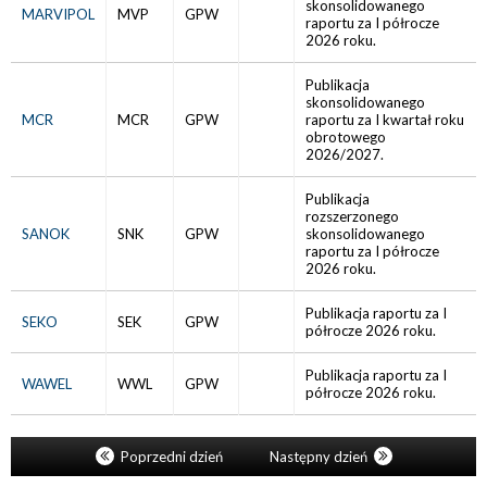
skonsolidowanego
MARVIPOL
MVP
GPW
raportu za I półrocze
2026 roku.
Publikacja
skonsolidowanego
MCR
MCR
GPW
raportu za I kwartał roku
obrotowego
2026/2027.
Publikacja
rozszerzonego
SANOK
SNK
GPW
skonsolidowanego
raportu za I półrocze
2026 roku.
Publikacja raportu za I
SEKO
SEK
GPW
półrocze 2026 roku.
Publikacja raportu za I
WAWEL
WWL
GPW
półrocze 2026 roku.
Poprzedni dzień
Następny dzień