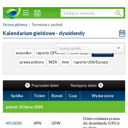
»
Strona główna
Terminarz spółek
Kalendarium giełdowe - dywidendy
Sortuj:
wszystko
raporty GPW/NC
nowe akcje
dywidendy
prawa poboru
WZA
inne
raporty USA/Europa
Poprzedni dzień
Następny dzień
Spółka
Ticker
Rynek
Czas
Wydarzenie
piątek 10 lipca 2026
Dzień ustalenia prawa
APLISENS
APN
GPW
do dywidendy 0,90 zł
na akcję.