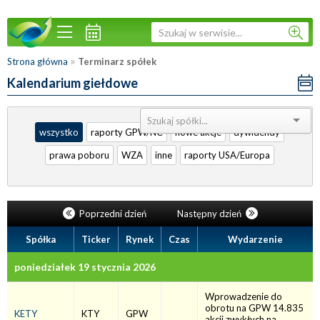
»
Strona główna
Terminarz spółek
Kalendarium giełdowe
Sortuj:
wszystko
raporty GPW/NC
nowe akcje
dywidendy
prawa poboru
WZA
inne
raporty USA/Europa
Poprzedni dzień
Następny dzień
Spółka
Ticker
Rynek
Czas
Wydarzenie
poniedziałek 19 stycznia 2026
Wprowadzenie do
obrotu na GPW 14.835
KETY
KTY
GPW
akcji zwykłych na