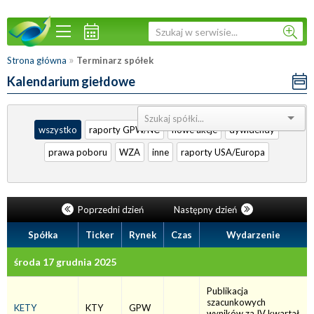
»
Strona główna
Terminarz spółek
Kalendarium giełdowe
Sortuj:
wszystko
raporty GPW/NC
nowe akcje
dywidendy
prawa poboru
WZA
inne
raporty USA/Europa
Poprzedni dzień
Następny dzień
Spółka
Ticker
Rynek
Czas
Wydarzenie
środa 17 grudnia 2025
Publikacja
szacunkowych
KETY
KTY
GPW
wyników za IV kwartał