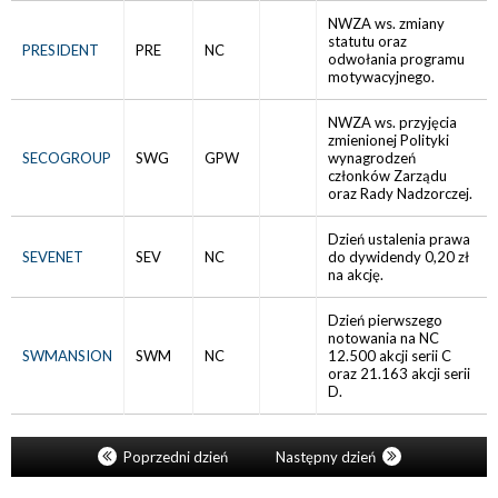
NWZA ws. zmiany
statutu oraz
PRESIDENT
PRE
NC
odwołania programu
motywacyjnego.
NWZA ws. przyjęcia
zmienionej Polityki
SECOGROUP
SWG
GPW
wynagrodzeń
członków Zarządu
oraz Rady Nadzorczej.
Dzień ustalenia prawa
SEVENET
SEV
NC
do dywidendy 0,20 zł
na akcję.
Dzień pierwszego
notowania na NC
SWMANSION
SWM
NC
12.500 akcji serii C
oraz 21.163 akcji serii
D.
Poprzedni dzień
Następny dzień