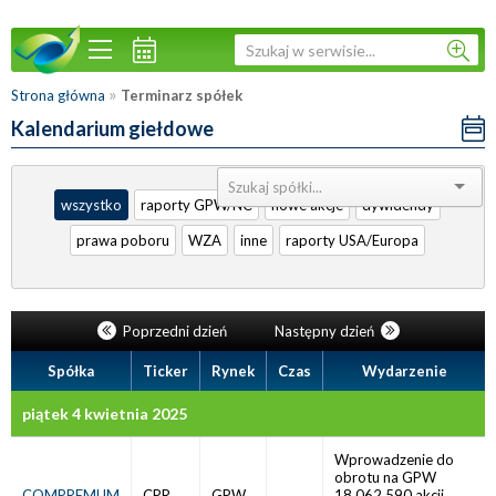
»
Strona główna
Terminarz spółek
Kalendarium giełdowe
Sortuj:
wszystko
raporty GPW/NC
nowe akcje
dywidendy
prawa poboru
WZA
inne
raporty USA/Europa
Poprzedni dzień
Następny dzień
Spółka
Ticker
Rynek
Czas
Wydarzenie
piątek 4 kwietnia 2025
Wprowadzenie do
obrotu na GPW
COMPREMUM
CPR
GPW
18.062.590 akcji