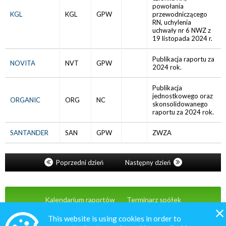
powołania
KGL
KGL
GPW
przewodniczącego
RN, uchylenia
uchwały nr 6 NWZ z
19 listopada 2024 r.
Publikacja raportu za
NOVITA
NVT
GPW
2024 rok.
Publikacja
jednostkowego oraz
ORGANIC
ORG
NC
skonsolidowanego
raportu za 2024 rok.
SANTANDER
SAN
GPW
ZWZA
Poprzedni dzień
Następny dzień
Kalendarium raportów
Terminarz spółek
Wiadomości
Oferta
Kontakt
This website is using cookies in order to