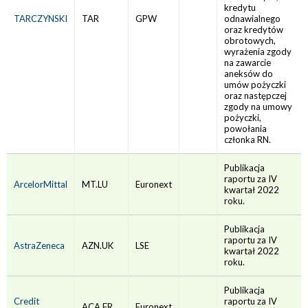
kredytu
TARCZYNSKI
TAR
GPW
odnawialnego
oraz kredytów
obrotowych,
wyrażenia zgody
na zawarcie
aneksów do
umów pożyczki
oraz następczej
zgody na umowy
pożyczki,
powołania
członka RN.
Publikacja
raportu za IV
ArcelorMittal
MT.LU
Euronext
kwartał 2022
roku.
Publikacja
raportu za IV
AstraZeneca
AZN.UK
LSE
kwartał 2022
roku.
Publikacja
Credit
raportu za IV
ACA.FR
Euronext