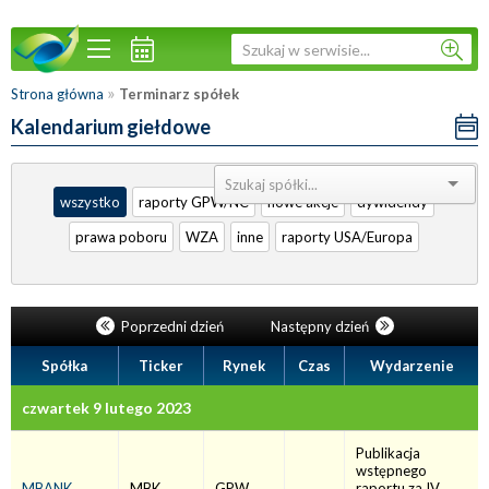
»
Strona główna
Terminarz spółek
Kalendarium giełdowe
Sortuj:
wszystko
raporty GPW/NC
nowe akcje
dywidendy
prawa poboru
WZA
inne
raporty USA/Europa
Poprzedni dzień
Następny dzień
Spółka
Ticker
Rynek
Czas
Wydarzenie
czwartek 9 lutego 2023
Publikacja
wstępnego
MBANK
MBK
GPW
raportu za IV