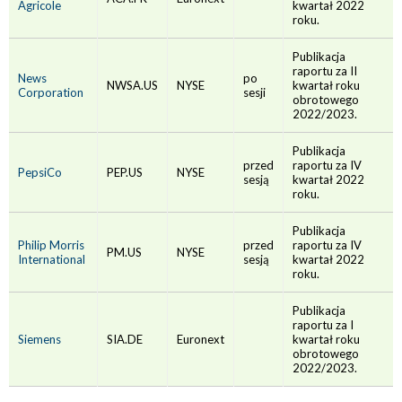
Agricole
kwartał 2022
roku.
Publikacja
raportu za II
News
po
NWSA.US
NYSE
kwartał roku
Corporation
sesji
obrotowego
2022/2023.
Publikacja
przed
raportu za IV
PepsiCo
PEP.US
NYSE
sesją
kwartał 2022
roku.
Publikacja
Philip Morris
przed
raportu za IV
PM.US
NYSE
International
sesją
kwartał 2022
roku.
Publikacja
raportu za I
Siemens
SIA.DE
Euronext
kwartał roku
obrotowego
2022/2023.